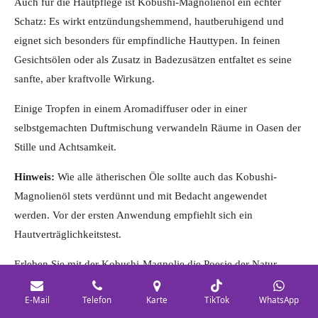
Auch für die Hautpflege ist Kobushi-Magnolienöl ein echter
Schatz: Es wirkt entzündungshemmend, hautberuhigend und
eignet sich besonders für empfindliche Hauttypen. In feinen
Gesichtsölen oder als Zusatz in Badezusätzen entfaltet es seine
sanfte, aber kraftvolle Wirkung.
Einige Tropfen in einem Aromadiffuser oder in einer
selbstgemachten Duftmischung verwandeln Räume in Oasen der
Stille und Achtsamkeit.
Hinweis:
Wie alle ätherischen Öle sollte auch das Kobushi-
Magnolienöl stets verdünnt und mit Bedacht angewendet
werden. Vor der ersten Anwendung empfiehlt sich ein
Hautverträglichkeitstest.
Erleben Sie mit der Kobushi-Magnolie die Poesie der Natur –
eine stille Blüte, die Raum für Klarheit, inneres Licht und neue
E-Mail
Telefon
Karte
TikTok
WhatsApp
Perspektiven schafft. Gönnen Sie sich diesen zarten Begleiter auf