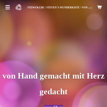
Zum
S
TEWUKI.DE / STEVEN`S WUNDERKISTE / VON HAND ZUM HERZ
Hauptinhalt
springen
von Hand gemacht mit Herz
gedacht