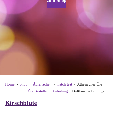
zum Shop
Home
»
Shop
»
Ätherische
»
Patch test
»
Ätherisches Öle
Öle Bestellen
Anleitung
Duftfamilie Blumige
Kirschblüte