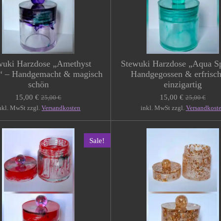
wuki Harzdose „Amethyst
Stewuki Harzdose „Aqua Sp
 – Handgemacht & magisch
Handgegossen & erfrisc
schön
einzigartig
15,00 €
15,00 €
25,00 €
25,00 €
nkl. MwSt zzgl.
Versandkosten
inkl. MwSt zzgl.
Versandkost
Sale!