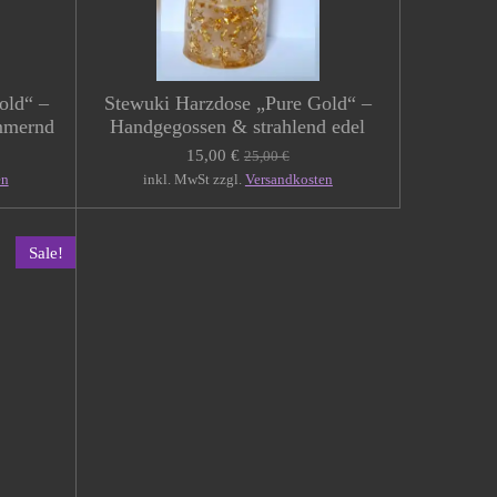
old“ –
Stewuki Harzdose „Pure Gold“ –
mmernd
Handgegossen & strahlend edel
15,00 €
25,00 €
en
inkl. MwSt zzgl.
Versandkosten
Sale!