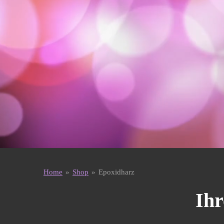
Home
»
Shop
»
Epoxidharz
Ihr