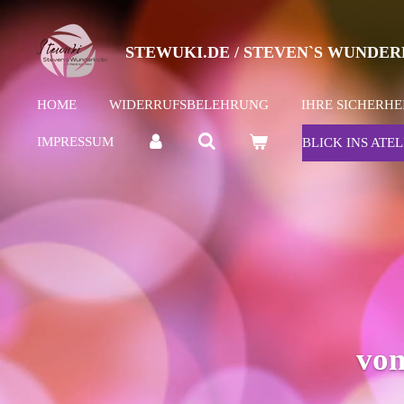
Zum
Hauptinhalt
STEWUKI.DE / STEVEN`S WUNDER
springen
HOME
WIDERRUFSBELEHRUNG
IHRE SICHERHE
IMPRESSUM
BLICK INS ATEL
von