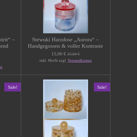
irit“ –
Stewuki Harzdose „Aurora“ –
hend
Handgegossen & voller Kontraste
15,00 €
25,00 €
inkl. MwSt zzgl.
Versandkosten
en
Sale!
Sale!