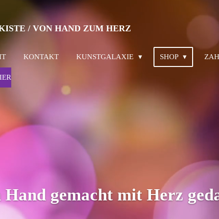
KISTE / VON HAND ZUM HERZ
IT
KONTAKT
KUNSTGALAXIE
SHOP
ZAH
IER
 Hand gemacht mit Herz ged