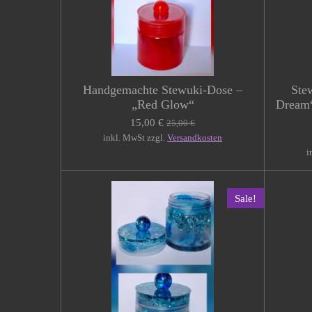
Handgemachte Stewuki-Dose –
Ste
„Red Glow“
Dream“
15,00 €
25,00 €
inkl. MwSt zzgl.
Versandkosten
i
Sale!