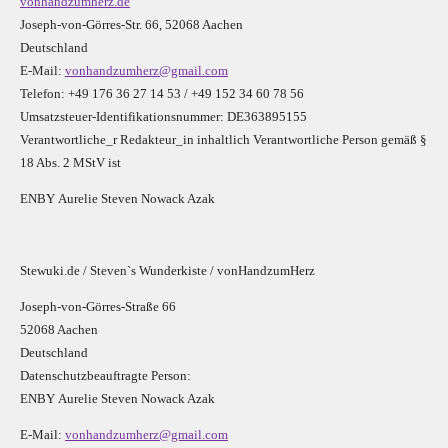
vonhandzumherz.de
Joseph-von-Görres-Str. 66, 52068 Aachen
Deutschland
E-Mail:
vonhandzumherz@gmail.com
Telefon: +49 176 36 27 14 53 / +49 152 34 60 78 56
Umsatzsteuer-Identifikationsnummer: DE363895155
Verantwortliche_r R
edakteur_in inhaltlich Verantwortliche Person gemäß §
18 Abs. 2 MStV ist
E
N
B
Y
Aurelie Steven Nowack Azak
Stewuki.de / Steven`s Wunderkiste / vonHandzumHerz
Joseph-von-Görres-Straße 66
52068 Aachen
Deutschland
Datenschutzbeauftragte Person:
E
N
B
Y
Aurelie Steven Nowack Azak
E-Mail:
vonhandzumherz@gmail.com