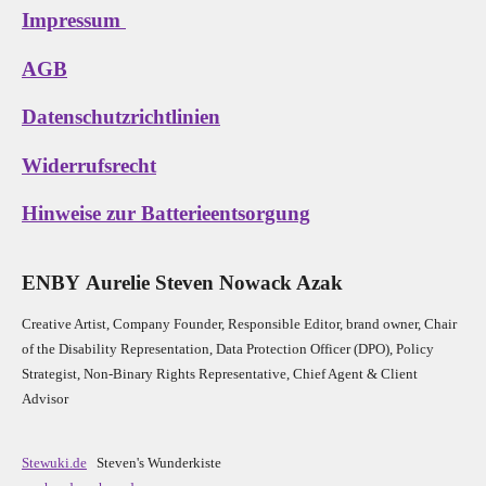
Impressum
AGB
Datenschutzrichtlinien
Widerrufsrecht
Hinweise zur Batterieentsorgung
E
N
B
Y
Aurelie Steven Nowack Azak
Creative Artist, Company Founder,
Res
ponsible Editor,
brand owner,
Chair
of the Disability Representation,
Data Protection Officer (DPO), Policy
Strategist, Non-Binary Rights Representative,
Chief Agent & Client
Advisor
Stewuki.de
Steven's Wunderkiste