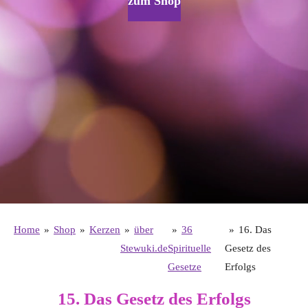
zum Shop
Home
»
Shop
»
Kerzen
»
über
»
36
»
16. Das
Stewuki.de
Spirituelle
Gesetz des
Gesetze
Erfolgs
15. Das Gesetz des Erfolgs