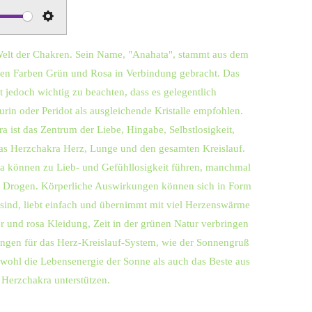
S
e
 Welt der Chakren. Sein Name, "Anahata", stammt aus dem
t
 den Farben Grün und Rosa in Verbindung gebracht. Das
t
t jedoch wichtig zu beachten, dass es gelegentlich
i
n oder Peridot als ausgleichende Kristalle empfohlen.
n
a ist das Zentrum der Liebe, Hingabe, Selbstlosigkeit,
g
das Herzchakra Herz, Lunge und den gesamten Kreislauf.
s
a können zu Lieb- und Gefühllosigkeit führen, manchmal
der Drogen. Körperliche Auswirkungen können sich in Form
sind, liebt einfach und übernimmt mit viel Herzenswärme
r und rosa Kleidung, Zeit in der grünen Natur verbringen
ngen für das Herz-Kreislauf-System, wie der Sonnengruß
owohl die Lebensenergie der Sonne als auch das Beste aus
Herzchakra unterstützen.