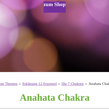
zum Shop
ene Themen
»
Erklärung 12 Erzengel
»
Die 7 Chakren
»
Anahata Cha
Anahata Chakra