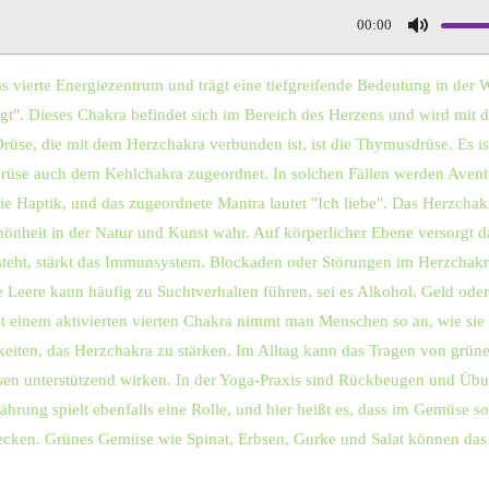
00:00
M
u
as vierte Energiezentrum und trägt eine tiefgreifende Bedeutung in der
t
igt". Dieses Chakra befindet sich im Bereich des Herzens und wird mit
e
 Drüse, die mit dem Herzchakra verbunden ist, ist die Thymusdrüse. Es is
se auch dem Kehlchakra zugeordnet. In solchen Fällen werden Aventuri
ie Haptik, und das zugeordnete Mantra lautet "Ich liebe". Das Herzchakr
hönheit in der Natur und Kunst wahr. Auf körperlicher Ebene versorgt 
steht, stärkt das Immunsystem. Blockaden oder Störungen im Herzchakr
re Leere kann häufig zu Suchtverhalten führen, sei es Alkohol, Geld o
 einem aktivierten vierten Chakra nimmt man Menschen so an, wie sie 
eiten, das Herzchakra zu stärken. Im Alltag kann das Tragen von grüne
en unterstützend wirken. In der Yoga-Praxis sind Rückbeugen und Übu
hrung spielt ebenfalls eine Rolle, und hier heißt es, dass im Gemüse s
tecken. Grünes Gemüse wie Spinat, Erbsen, Gurke und Salat können das 