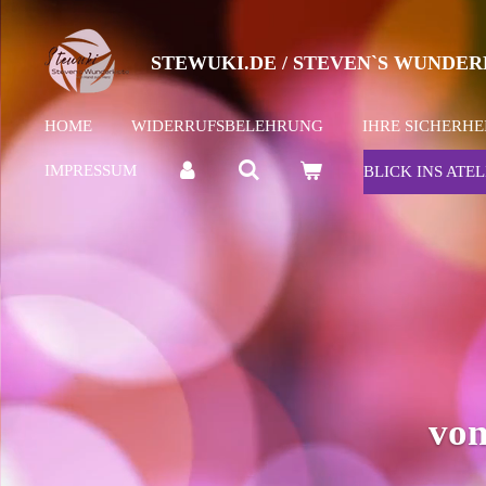
Zum
Hauptinhalt
STEWUKI.DE / STEVEN`S WUNDER
springen
HOME
WIDERRUFSBELEHRUNG
IHRE SICHERHE
IMPRESSUM
BLICK INS ATEL
von