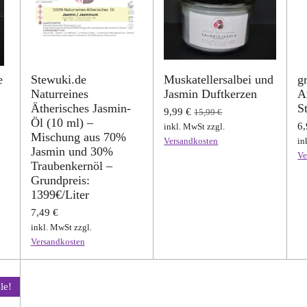
e
Stewuki.de
Muskatellersalbei und
g
Naturreines
Jasmin Duftkerzen
A
Ätherisches Jasmin-
S
9,99 €
15,99 €
Öl (10 ml) –
6,
inkl. MwSt zzgl.
Mischung aus 70%
Versandkosten
in
Jasmin und 30%
Ve
Traubenkernöl –
Grundpreis:
1399€/Liter
7,49 €
inkl. MwSt zzgl.
Versandkosten
le!