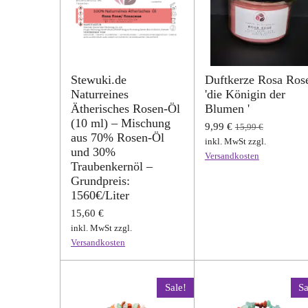
Stewuki.de
Duftkerze Rosa Ros
Naturreines
'die Königin der
Ätherisches Rosen-Öl
Blumen '
(10 ml) – Mischung
9,99 €
15,99 €
aus 70% Rosen-Öl
inkl. MwSt zzgl.
und 30%
Versandkosten
Traubenkernöl –
Grundpreis:
1560€/Liter
15,60 €
inkl. MwSt zzgl.
Versandkosten
Sale!
Sa