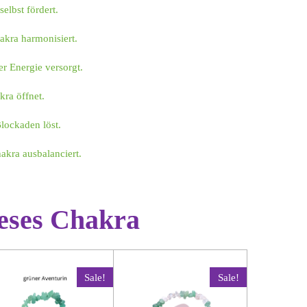
elbst fördert.
akra harmonisiert.
er Energie versorgt.
kra öffnet.
lockaden löst.
akra ausbalanciert.
ieses Chakra
Sale!
Sale!