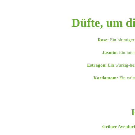
Düfte, um d
Rose:
Ein blumiger 
Jasmin:
Ein inten
Estragon:
Ein würzig-her
Kardamom:
Ein würz
Grüner Aventuri