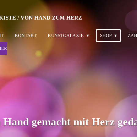
KISTE / VON HAND ZUM HERZ
IT
KONTAKT
KUNSTGALAXIE
SHOP
ZAH
IER
 Hand gemacht mit Herz ged