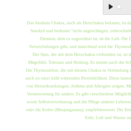
P
l
Das Anahata Chakra, auch als Herzchakra bekannt, ist d
a
Sanskrit und bedeutet "nicht angeschlagen, unbeschäd
y
Element, dem es zugeordnet ist, ist die Luft. Die
Verwechslungen gibt, und manchmal wird die Thymusdrü
Der Sinn, der mit dem Herzchakra verbunden ist, ist d
Mitgefühl, Toleranz und Heilung. Es nimmt auch die Sc
Die Thymusdrüse, die mit diesem Chakra in Verbindung 
auch zu einer kühl wirkenden Persönlichkeit. Diese inne
von Herzerkrankungen, Asthma und Allergien zeigen. Mit
Verantwortung für andere. Es gibt verschiedene Möglichk
sowie Selbstverwöhnung und die Pflege anderer Lebewes
oder die Kobra (Bhujangasana), empfehlenswert. Die Ernä
Erde, Luft und Wasser s