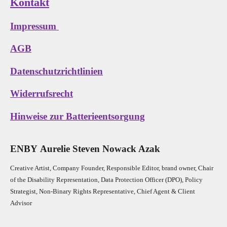
Kontakt
Impressum
AGB
Datenschutzrichtlinien
Widerrufsrecht
Hinweise zur Batterieentsorgung
E
N
B
Y
Aurelie Steven Nowack Azak
Creative Artist, Company Founder,
Res
ponsible Editor,
brand owner,
Chair
of the Disability Representation,
Data Protection Officer (DPO), Policy
Strategist, Non-Binary Rights Representative,
Chief Agent & Client
Advisor