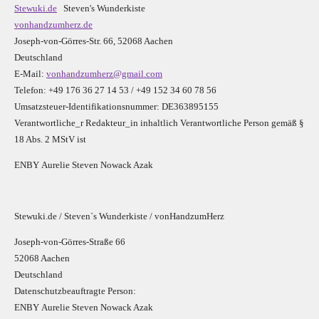
Stewuki.de
Steven's Wunderkiste
vonhandzumherz.de
Joseph-von-Görres-Str. 66, 52068 Aachen
Deutschland
E-Mail:
vonhandzumherz@gmail.com
Telefon: +49 176 36 27 14 53 / +49 152 34 60 78 56
Umsatzsteuer-Identifikationsnummer: DE363895155
Verantwortliche_r R
edakteur_in inhaltlich Verantwortliche Person gemäß §
18 Abs. 2 MStV ist
E
N
B
Y
Aurelie Steven Nowack Azak
Stewuki.de / Steven`s Wunderkiste / vonHandzumHerz
Joseph-von-Görres-Straße 66
52068 Aachen
Deutschland
Datenschutzbeauftragte Person:
E
N
B
Y
Aurelie Steven Nowack Azak