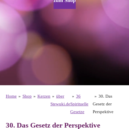
zum Shop
Home
»
Shop
»
Kerzen
»
über
»
36
»
30. Das
Stewuki.de
Spirituelle
Gesetz der
Gesetze
Perspektive
30. Das Gesetz der Perspektive