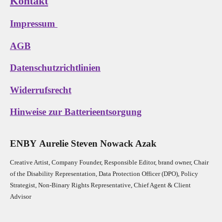
Kontakt
Impressum
AGB
Datenschutzrichtlinien
Widerrufsrecht
Hinweise zur Batterieentsorgung
E
N
B
Y
Aurelie Steven Nowack Azak
Creative Artist, Company Founder,
Res
ponsible Editor,
brand owner,
Chair
of the Disability Representation,
Data Protection Officer (DPO), Policy
Strategist, Non-Binary Rights Representative,
Chief Agent & Client
Advisor