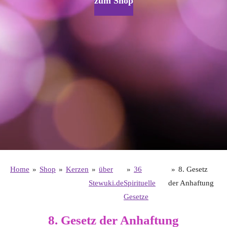
zum Shop
Home
»
Shop
»
Kerzen
»
über
»
36
»
8. Gesetz
Stewuki.de
Spirituelle
der Anhaftung
Gesetze
8. Gesetz der Anhaftung