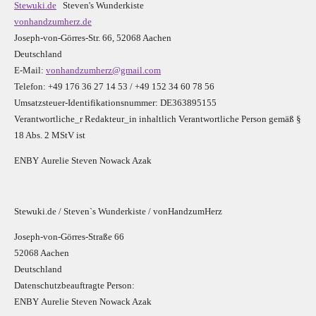
Stewuki.de
Steven's Wunderkiste
vonhandzumherz.de
Joseph-von-Görres-Str. 66, 52068 Aachen
Deutschland
E-Mail:
vonhandzumherz@gmail.com
Telefon: +49 176 36 27 14 53 / +49 152 34 60 78 56
Umsatzsteuer-Identifikationsnummer: DE363895155
Verantwortliche_r R
edakteur_in inhaltlich Verantwortliche Person gemäß §
18 Abs. 2 MStV ist
E
N
B
Y
Aurelie Steven Nowack Azak
Stewuki.de / Steven`s Wunderkiste / vonHandzumHerz
Joseph-von-Görres-Straße 66
52068 Aachen
Deutschland
Datenschutzbeauftragte Person:
E
N
B
Y
Aurelie Steven Nowack Azak