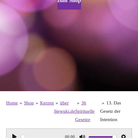
zum Shop
Home
»
Shop
»
Kerzen
»
über
»
36
»
13. Das
Stewuki.de
Spirituelle
Gesetz der
Gesetze
Intention
00:00