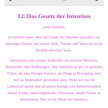
P
M
S
l
u
e
12. Das Gesetz der Intention
a
t
t
y
e
t
Liebe Freunde,
i
n
ich möchte heute über das Gesetz der Intention sprechen, ein
g
mächtiges Prinzip, das unsere Ziele, Träume und Wünsche in die
s
Realität umsetzen kann.
Intentionen sind weitaus kraftvoller als einfache Wünsche,
Sehnsüchte oder Hoffnungen. Eine Intention ist wie ein gezielter
Fokus, der eine Energie freisetzt, die Dinge in Bewegung setzt
und sie letztendlich geschehen lässt. Wenn wir uns ein
Lebensziel setzen und all unsere Energie und Aufmerksamkeit
darauf richten, dann beginnt das Universum, unsere Vision zu
unterstützen. Dies ist die Macht der Intention.