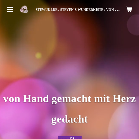
Zum
S
TEWUKI.DE / STEVEN`S WUNDERKISTE / VON HAND ZUM HERZ
Hauptinhalt
springen
von Hand gemacht mit Herz
gedacht