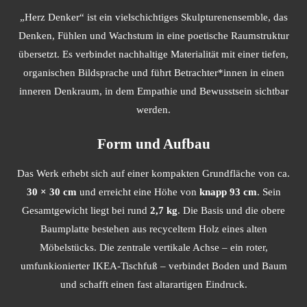
l
u
e
„Herz Denker“ ist ein vielschichtiges Skulpturenensemble, das
a
t
t
Denken, Fühlen und Wachstum in eine poetische Raumstruktur
y
e
t
übersetzt. Es verbindet nachhaltige Materialität mit einer tiefen,
i
organischen Bildsprache und führt Betrachter*innen in einen
n
inneren Denkraum, in dem Empathie und Bewusstsein sichtbar
g
werden.
s
Form und Aufbau
Das Werk erhebt sich auf einer kompakten Grundfläche von ca.
30 × 30 cm
und erreicht eine Höhe von
knapp 93 cm
. Sein
Gesamtgewicht liegt bei rund
2,7 kg
. Die Basis und die obere
Baumplatte bestehen aus recyceltem Holz eines alten
Möbelstücks. Die zentrale vertikale Achse – ein roter,
umfunkionierter IKEA-Tischfuß – verbindet Boden und Baum
und schafft einen fast altarartigen Eindruck.