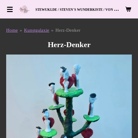
Zum
S
TEWUKI.DE / STEVEN`S WUNDERKISTE / VON HAND ZUM HERZ
Hauptinhalt
springen
Home
»
Kunstgalaxie
»
Herz-Denker
Herz-Denker