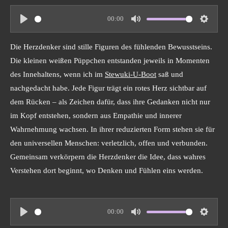
00:00
P
M
S
l
u
e
Die Herzdenker sind stille Figuren des fühlenden Bewusstseins.
a
t
t
Die kleinen weißen Püppchen entstanden jeweils in Momenten
y
e
t
des Innehaltens, wenn ich im
Stewuki-U-Boot
saß und
i
nachgedacht habe. Jede Figur trägt ein rotes Herz sichtbar auf
n
dem Rücken – als Zeichen dafür, dass ihre Gedanken nicht nur
g
im Kopf entstehen, sondern aus Empathie und innerer
s
Wahrnehmung wachsen. In ihrer reduzierten Form stehen sie für
den universellen Menschen: verletzlich, offen und verbunden.
Gemeinsam verkörpern die Herzdenker die Idee, dass wahres
Verstehen dort beginnt, wo Denken und Fühlen eins werden.
00:00
P
M
S