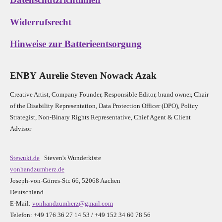
Datenschutzrichtlinien
Widerrufsrecht
Hinweise zur Batterieentsorgung
E
N
B
Y
Aurelie Steven Nowack Azak
Creative Artist, Company Founder,
Res
ponsible Editor,
brand owner,
Chair
of the Disability Representation,
Data Protection Officer (DPO), Policy
Strategist, Non-Binary Rights Representative,
Chief Agent & Client
Advisor
Stewuki.de
Steven's Wunderkiste
vonhandzumherz.de
Joseph-von-Görres-Str. 66, 52068 Aachen
Deutschland
E-Mail:
vonhandzumherz@gmail.com
Telefon: +49 176 36 27 14 53 / +49 152 34 60 78 56