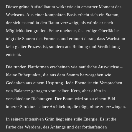
l
u
e
Dieser grüne Aufstellbaum wirkt wie ein erstarrter Moment des
a
t
t
Wachsens. Aus einer kompakten Basis erhebt sich ein Stamm,
y
e
t
der sich tastend in den Raum verzweigt, als würde er nach
i
Möglichkeiten greifen. Seine unebene, fast erdige Oberfläche
n
trägt die Spuren des Formens und erinnert daran, dass Wachstum
g
kein glatter Prozess ist, sondern aus Reibung und Verdichtung
s
entsteht.
Die runden Plattformen erscheinen wie natürliche Auswüchse –
kleine Ruhepunkte, die aus dem Stamm hervorgehen wie
Gedanken aus einem Ursprung. Jede Ebene ist ein Versprechen
von Balance: getragen vom selben Kern, aber offen in
verschiedene Richtungen. Der Baum wird so zu einem Bild
innerer Struktur – einer Architektur, die trägt, ohne zu erzwingen.
In seinem intensiven Grün liegt eine stille Energie. Es ist die
Farbe des Werdens, des Anfangs und der fortlaufenden