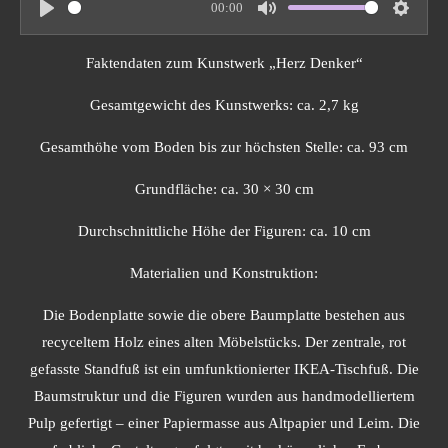
00:00
P
M
S
l
u
e
Faktendaten zum Kunstwerk „Herz Denker“
a
t
t
y
e
t
Gesamtgewicht des Kunstwerks: ca. 2,7 kg
i
Gesamthöhe vom Boden bis zur höchsten Stelle: ca. 93 cm
n
g
Grundfläche: ca. 30 × 30 cm
s
Durchschnittliche Höhe der Figuren: ca. 10 cm
Materialien und Konstruktion:
Die Bodenplatte sowie die obere Baumplatte bestehen aus
recyceltem Holz eines alten Möbelstücks. Der zentrale, rot
gefasste Standfuß ist ein umfunktionierter IKEA-Tischfuß. Die
Baumstruktur und die Figuren wurden aus handmodelliertem
Pulp gefertigt – einer Papiermasse aus Altpapier und Leim. Die