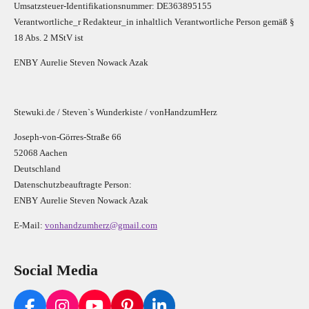
Umsatzsteuer-Identifikationsnummer: DE363895155
Verantwortliche_r R
edakteur_in inhaltlich Verantwortliche Person gemäß §
18 Abs. 2 MStV ist
E
N
B
Y
Aurelie Steven Nowack Azak
Stewuki.de / Steven`s Wunderkiste / vonHandzumHerz
Joseph-von-Görres-Straße 66
52068 Aachen
Deutschland
Datenschutzbeauftragte Person:
E
N
B
Y
Aurelie Steven Nowack Azak
E-Mail:
vonhandzumherz@gmail.com
Social Media