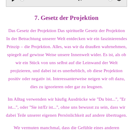
P
M
S
l
u
e
7. Gesetz der Projektion
a
t
t
y
e
t
Das Gesetz der Projektion Das spirituelle Gesetz der Projektion
i
In der Betrachtung unserer Welt entdecken wir ein faszinierendes
n
Prinzip – die Projektion. Alles, was wir da draußen wahrnehmen,
g
spiegelt auf gewisse Weise unsere Innenwelt wider. Es ist, als ob
s
wir ein Stück von uns selbst auf die Leinwand der Welt
projizieren, und dabei ist es unerheblich, ob diese Projektion
positiv oder negativ ist. Interessanterweise neigen wir oft dazu,
dies zu ignorieren oder gar zu leugnen.
Im Alltag verwenden wir häufig Ausdrücke wie "Du bist...", "Er
ist...", oder "Sie ist/Er ist...", ohne uns bewusst zu sein, dass wir
dabei Teile unserer eigenen Persönlichkeit auf andere übertragen.
Wir vermuten manchmal, dass die Gefühle eines anderen