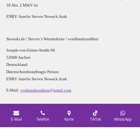
18 Abs. 2 MStV ist
E
N
B
Y
Aurelie Steven Nowack Azak
Stewuki.de / Steven`s Wunderkiste / vonHandzumHerz
Joseph-von-Görres-Straße 66
52068 Aachen
Deutschland
Datenschutzbeauftragte Person:
E
N
B
Y
Aurelie Steven Nowack Azak
E-Mail:
vonhandzumherz@gmail.com
Social Media
E-Mail
Telefon
Karte
TikTok
WhatsApp
F
I
Y
P
L
a
n
o
i
i