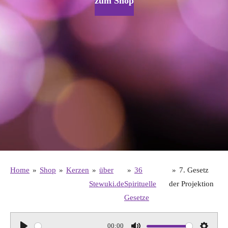
zum Shop
Home
»
Shop
»
Kerzen
»
über
»
36
»
7. Gesetz
Stewuki.de
Spirituelle
der Projektion
Gesetze
00:00