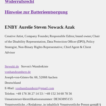
Widerrufsrecht
Hinweise zur Batterieentsorgung
E
N
B
Y
Aurelie Steven Nowack Azak
Creative Artist, Company Founder,
Res
ponsible Editor,
brand owner,
Chair
of the Disability Representation,
Data Protection Officer (DPO), Policy
Strategist, Non-Binary Rights Representative,
Chief Agent & Client
Advisor
Stewuki.de
Steven's Wunderkiste
vonhandzumherz.de
Joseph-von-Görres-Str. 66, 52068 Aachen
Deutschland
E-Mail:
vonhandzumherz@gmail.com
Telefon: +49 176 36 27 14 53 / +49 152 34 60 78 56
Umsatzsteuer-Identifikationsnummer: DE363895155
Verantwortliche_r R
edakteur_in inhaltlich Verantwortliche Person gemäß §