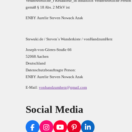
Verantwortliche_r R
edakteur_in inhaltlich Verantwortliche Person
gemäß § 18 Abs. 2 MStV ist
E
N
B
Y
Aurelie Steven Nowack Azak
Stewuki.de / Steven`s Wunderkiste / vonHandzumHerz
Joseph-von-Görres-Straße 66
52068 Aachen
Deutschland
Datenschutzbeauftragte Person:
E
N
B
Y
Aurelie Steven Nowack Azak
E-Mail:
vonhandzumherz@gmail.com
Social Media
F
I
Y
P
L