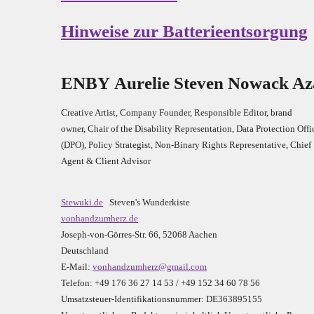
Hinweise zur Batterieentsorgung
E
N
B
Y
Aurelie Steven Nowack A
Creative Artist, Company Founder,
Res
ponsible Editor,
brand
owner,
Chair of the Disability Representation,
Data Protection Offi
(DPO), Policy Strategist, Non-Binary Rights Representative,
Chief
Agent & Client Advisor
Stewuki.de
Steven's Wunderkiste
vonhandzumherz.de
Joseph-von-Görres-Str. 66, 52068 Aachen
Deutschland
E-Mail:
vonhandzumherz@gmail.com
Telefon: +49 176 36 27 14 53 / +49 152 34 60 78 56
Umsatzsteuer-Identifikationsnummer: DE363895155