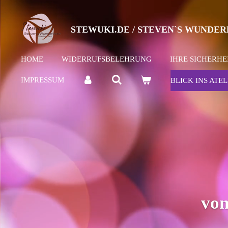
Zum
Hauptinhalt
STEWUKI.DE / STEVEN`S WUNDER
springen
HOME
WIDERRUFSBELEHRUNG
IHRE SICHERHE
IMPRESSUM
BLICK INS ATEL
von