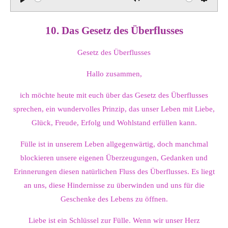
P
M
S
l
u
e
10.
Das Gesetz des Überflusses
a
t
t
y
e
t
Gesetz des Überflusses
i
n
Hallo zusammen,
g
ich möchte heute mit euch über das Gesetz des Überflusses
s
sprechen, ein wundervolles Prinzip, das unser Leben mit Liebe,
Glück, Freude, Erfolg und Wohlstand erfüllen kann.
Fülle ist in unserem Leben allgegenwärtig, doch manchmal
blockieren unsere eigenen Überzeugungen, Gedanken und
Erinnerungen diesen natürlichen Fluss des Überflusses. Es liegt
an uns, diese Hindernisse zu überwinden und uns für die
Geschenke des Lebens zu öffnen.
Liebe ist ein Schlüssel zur Fülle. Wenn wir unser Herz