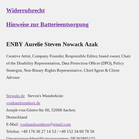
Widerrufsrecht
Hinweise zur Batterieentsorgung
E
N
B
Y
Aurelie Steven Nowack Azak
Creative Artist, Company Founder,
Res
ponsible Editor,
brand owner,
Chair
of the Disability Representation,
Data Protection Officer (DPO), Policy
Strategist, Non-Binary Rights Representative,
Chief Agent & Client
Advisor
Stewuki.de
Steven's Wunderkiste
vonhandzumherz.de
Joseph-von-Görres-Str. 66, 52068 Aachen
Deutschland
E-Mail:
vonhandzumherz@gmail.com
Telefon: +49 176 36 27 14 53 / +49 152 34 60 78 56
Umsatzsteuer-Identifikationsnummer: DE363895155