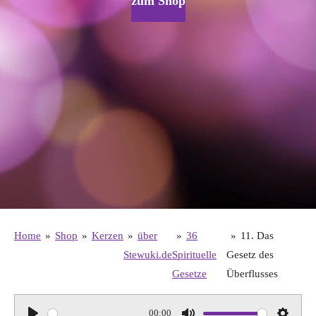
zum Shop
Home
»
Shop
»
Kerzen
»
über
»
36
»
11. Das
Stewuki.de
Spirituelle
Gesetz des
Gesetze
Überflusses
00:00