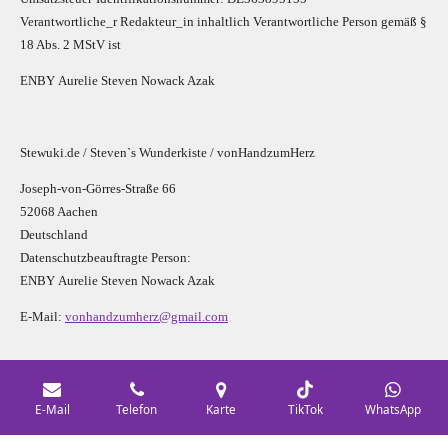
Verantwortliche_r R
edakteur_in inhaltlich Verantwortliche Person gemäß §
18 Abs. 2 MStV ist
E
N
B
Y
Aurelie Steven Nowack Azak
Stewuki.de / Steven`s Wunderkiste / vonHandzumHerz
Joseph-von-Görres-Straße 66
52068 Aachen
Deutschland
Datenschutzbeauftragte Person:
E
N
B
Y
Aurelie Steven Nowack Azak
E-Mail:
vonhandzumherz@gmail.com
Social Media
E-Mail
Telefon
Karte
TikTok
WhatsApp
F
I
Y
P
L