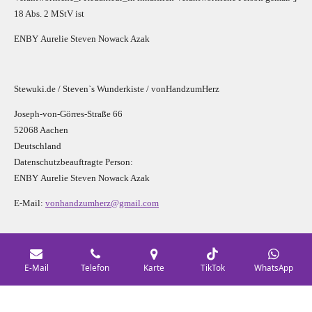
18 Abs. 2 MStV ist
E
N
B
Y
Aurelie Steven Nowack Azak
Stewuki.de / Steven`s Wunderkiste / vonHandzumHerz
Joseph-von-Görres-Straße 66
52068 Aachen
Deutschland
Datenschutzbeauftragte Person:
E
N
B
Y
Aurelie Steven Nowack Azak
E-Mail:
vonhandzumherz@gmail.com
Social Media
E-Mail
Telefon
Karte
TikTok
WhatsApp
F
I
Y
P
L
a
n
o
i
i