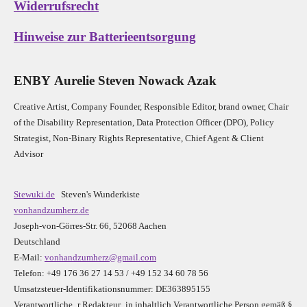
Widerrufsrecht
Hinweise zur Batterieentsorgung
E
N
B
Y
Aurelie Steven Nowack Azak
Creative Artist, Company Founder,
Res
ponsible Editor,
brand owner,
Chair
of the Disability Representation,
Data Protection Officer (DPO), Policy
Strategist, Non-Binary Rights Representative,
Chief Agent & Client
Advisor
Stewuki.de
Steven's Wunderkiste
vonhandzumherz.de
Joseph-von-Görres-Str. 66, 52068 Aachen
Deutschland
E-Mail:
vonhandzumherz@gmail.com
Telefon: +49 176 36 27 14 53 / +49 152 34 60 78 56
Umsatzsteuer-Identifikationsnummer: DE363895155
Verantwortliche_r R
edakteur_in inhaltlich Verantwortliche Person gemäß §