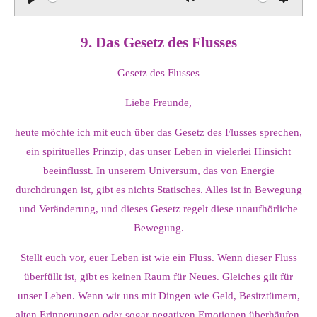
P
M
S
l
u
e
9. Das Gesetz des Flusses
a
t
t
y
e
t
Gesetz des Flusses
i
n
Liebe Freunde,
g
heute möchte ich mit euch über das Gesetz des Flusses sprechen,
s
ein spirituelles Prinzip, das unser Leben in vielerlei Hinsicht
beeinflusst. In unserem Universum, das von Energie
durchdrungen ist, gibt es nichts Statisches. Alles ist in Bewegung
und Veränderung, und dieses Gesetz regelt diese unaufhörliche
Bewegung.
Stellt euch vor, euer Leben ist wie ein Fluss. Wenn dieser Fluss
überfüllt ist, gibt es keinen Raum für Neues. Gleiches gilt für
unser Leben. Wenn wir uns mit Dingen wie Geld, Besitztümern,
alten Erinnerungen oder sogar negativen Emotionen überhäufen,