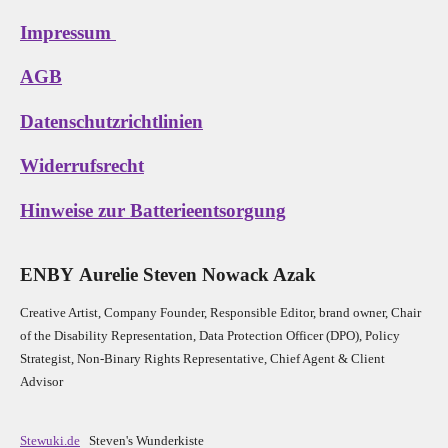
Impressum
AGB
Datenschutzrichtlinien
Widerrufsrecht
Hinweise zur Batterieentsorgung
E
N
B
Y
Aurelie Steven Nowack Azak
Creative Artist, Company Founder,
Res
ponsible Editor,
brand owner,
Chair
of the Disability Representation,
Data Protection Officer (DPO), Policy
Strategist, Non-Binary Rights Representative,
Chief Agent & Client
Advisor
Stewuki.de
Steven's Wunderkiste