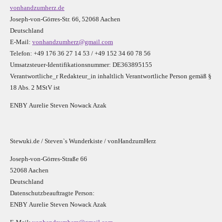
vonhandzumherz.de
Joseph-von-Görres-Str. 66, 52068 Aachen
Deutschland
E-Mail:
vonhandzumherz@gmail.com
Telefon: +49 176 36 27 14 53 / +49 152 34 60 78 56
Umsatzsteuer-Identifikationsnummer: DE363895155
Verantwortliche_r R
edakteur_in inhaltlich Verantwortliche Person gemäß §
18 Abs. 2 MStV ist
E
N
B
Y
Aurelie Steven Nowack Azak
Stewuki.de / Steven`s Wunderkiste / vonHandzumHerz
Joseph-von-Görres-Straße 66
52068 Aachen
Deutschland
Datenschutzbeauftragte Person:
E
N
B
Y
Aurelie Steven Nowack Azak