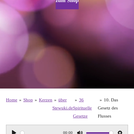
zum Shop
Home
»
Shop
»
Kerzen
»
über
»
36
»
10. Das
Stewuki.de
Spirituelle
Gesetz des
Gesetze
Flusses
00:00