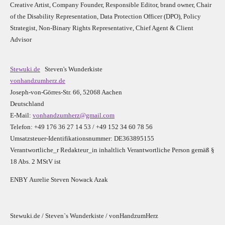
Creative Artist, Company Founder,
Res
ponsible Editor,
brand owner,
Chair
of the Disability Representation,
Data Protection Officer (DPO), Policy
Strategist, Non-Binary Rights Representative,
Chief Agent & Client
Advisor
Stewuki.de
Steven's Wunderkiste
vonhandzumherz.de
Joseph-von-Görres-Str. 66, 52068 Aachen
Deutschland
E-Mail:
vonhandzumherz@gmail.com
Telefon: +49 176 36 27 14 53 / +49 152 34 60 78 56
Umsatzsteuer-Identifikationsnummer: DE363895155
Verantwortliche_r R
edakteur_in inhaltlich Verantwortliche Person gemäß §
18 Abs. 2 MStV ist
E
N
B
Y
Aurelie Steven Nowack Azak
Stewuki.de / Steven`s Wunderkiste / vonHandzumHerz