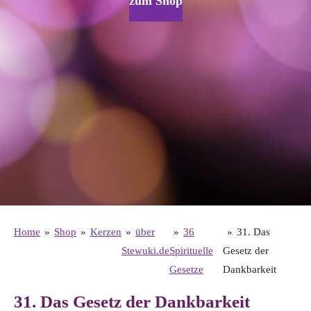
zum Shop
Home
»
Shop
»
Kerzen
»
über
»
36
»
31. Das
Stewuki.de
Spirituelle
Gesetz der
Gesetze
Dankbarkeit
31. Das Gesetz der Dankbarkeit