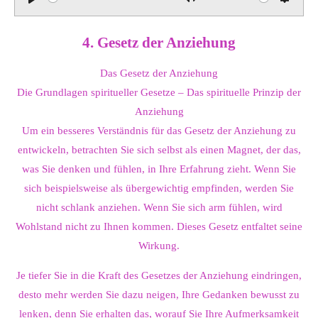
P
M
S
l
u
e
4. Gesetz der Anziehung
a
t
t
y
e
t
Das Gesetz der Anziehung
i
Die Grundlagen spiritueller Gesetze – Das spirituelle Prinzip der
n
Anziehung
g
Um ein besseres Verständnis für das Gesetz der Anziehung zu
s
entwickeln, betrachten Sie sich selbst als einen Magnet, der das,
was Sie denken und fühlen, in Ihre Erfahrung zieht. Wenn Sie
sich beispielsweise als übergewichtig empfinden, werden Sie
nicht schlank anziehen. Wenn Sie sich arm fühlen, wird
Wohlstand nicht zu Ihnen kommen. Dieses Gesetz entfaltet seine
Wirkung.
Je tiefer Sie in die Kraft des Gesetzes der Anziehung eindringen,
desto mehr werden Sie dazu neigen, Ihre Gedanken bewusst zu
lenken, denn Sie erhalten das, worauf Sie Ihre Aufmerksamkeit