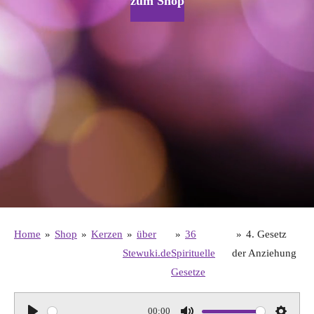
zum Shop
Home
»
Shop
»
Kerzen
»
über
»
36
»
4. Gesetz
Stewuki.de
Spirituelle
der Anziehung
Gesetze
00:00