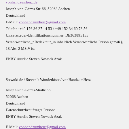
vonhandzumherz.de
Joseph-von-Görres-Str. 66, 52068 Aachen
Deutschland
E-Mail:
vonhandzumherz@gmail.com
Telefon: +49 176 36 27 14 53 / +49 152 34 60 78 56
Umsatzsteuer-Identifikationsnummer: DE363895155
Verantwortliche_r R
edakteur_in inhaltlich Verantwortliche Person gemäß §
18 Abs. 2 MStV ist
E
N
B
Y
Aurelie Steven Nowack Azak
Stewuki.de / Steven`s Wunderkiste / vonHandzumHerz
Joseph-von-Görres-Straße 66
52068 Aachen
Deutschland
Datenschutzbeauftragte Person:
E
N
B
Y
Aurelie Steven Nowack Azak
E-Mail:
vonhandzumherz@gmail.com