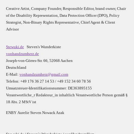
Creative Artist, Company Founder,
Res
ponsible Editor,
brand owner,
Chair
of the Disability Representation,
Data Protection Officer (DPO), Policy
Strategist, Non-Binary Rights Representative,
Chief Agent & Client
Advisor
Stewuki.de
Steven's Wunderkiste
vonhandzumherz.de
Joseph-von-Görres-Str. 66, 52068 Aachen
Deutschland
E-Mail:
vonhandzumherz@gmail.com
Telefon: +49 176 36 27 14 53 / +49 152 34 60 78 56
Umsatzsteuer-Identifikationsnummer: DE363895155
Verantwortliche_r R
edakteur_in inhaltlich Verantwortliche Person gemäß §
18 Abs. 2 MStV ist
E
N
B
Y
Aurelie Steven Nowack Azak