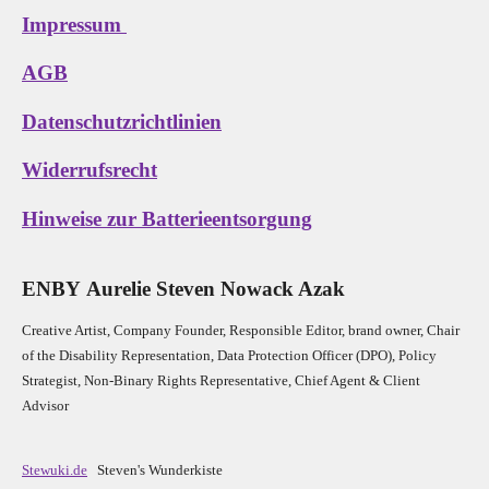
Impressum
AGB
Datenschutzrichtlinien
Widerrufsrecht
Hinweise zur Batterieentsorgung
E
N
B
Y
Aurelie Steven Nowack Azak
Creative Artist, Company Founder,
Res
ponsible Editor,
brand owner,
Chair
of the Disability Representation,
Data Protection Officer (DPO), Policy
Strategist, Non-Binary Rights Representative,
Chief Agent & Client
Advisor
Stewuki.de
Steven's Wunderkiste