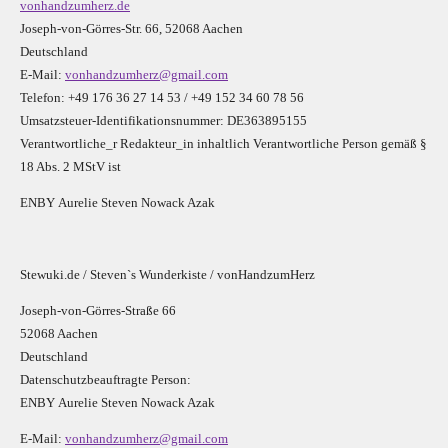
vonhandzumherz.de
Joseph-von-Görres-Str. 66, 52068 Aachen
Deutschland
E-Mail:
vonhandzumherz@gmail.com
Telefon: +49 176 36 27 14 53 / +49 152 34 60 78 56
Umsatzsteuer-Identifikationsnummer: DE363895155
Verantwortliche_r R
edakteur_in inhaltlich Verantwortliche Person gemäß §
18 Abs. 2 MStV ist
E
N
B
Y
Aurelie Steven Nowack Azak
Stewuki.de / Steven`s Wunderkiste / vonHandzumHerz
Joseph-von-Görres-Straße 66
52068 Aachen
Deutschland
Datenschutzbeauftragte Person:
E
N
B
Y
Aurelie Steven Nowack Azak
E-Mail:
vonhandzumherz@gmail.com