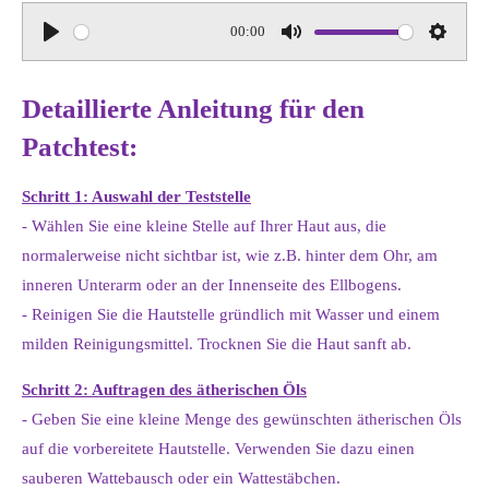
00:00
P
M
S
l
u
e
Detaillierte Anleitung für den
a
t
t
y
e
t
Patchtest:
i
n
Schritt 1: Auswahl der Teststelle
g
- Wählen Sie eine kleine Stelle auf Ihrer Haut aus, die
s
normalerweise nicht sichtbar ist, wie z.B. hinter dem Ohr, am
inneren Unterarm oder an der Innenseite des Ellbogens.
- Reinigen Sie die Hautstelle gründlich mit Wasser und einem
milden Reinigungsmittel. Trocknen Sie die Haut sanft ab.
Schritt 2: Auftragen des ätherischen Öls
- Geben Sie eine kleine Menge des gewünschten ätherischen Öls
auf die vorbereitete Hautstelle. Verwenden Sie dazu einen
sauberen Wattebausch oder ein Wattestäbchen.