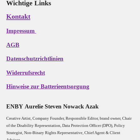
Wichtige Links
Kontakt
Impressum
AGB
Datenschutzrichtlinien
Widerrufsrecht
Hinweise zur Batterieentsorgung
E
N
B
Y
Aurelie Steven Nowack Azak
Creative Artist, Company Founder,
Res
ponsible Editor,
brand owner,
Chair
of the Disability Representation,
Data Protection Officer (DPO), Policy
Strategist, Non-Binary Rights Representative,
Chief Agent & Client
Advisor