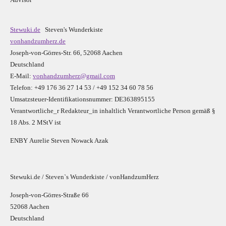
Stewuki.de
Steven's Wunderkiste
vonhandzumherz.de
Joseph-von-Görres-Str. 66, 52068 Aachen
Deutschland
E-Mail:
vonhandzumherz@gmail.com
Telefon: +49 176 36 27 14 53 / +49 152 34 60 78 56
Umsatzsteuer-Identifikationsnummer: DE363895155
Verantwortliche_r R
edakteur_in inhaltlich Verantwortliche Person gemäß §
18 Abs. 2 MStV ist
E
N
B
Y
Aurelie Steven Nowack Azak
Stewuki.de / Steven`s Wunderkiste / vonHandzumHerz
Joseph-von-Görres-Straße 66
52068 Aachen
Deutschland