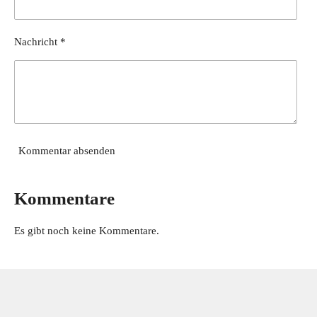
e
r
Nachricht *
n
e
Kommentar absenden
Kommentare
Es gibt noch keine Kommentare.