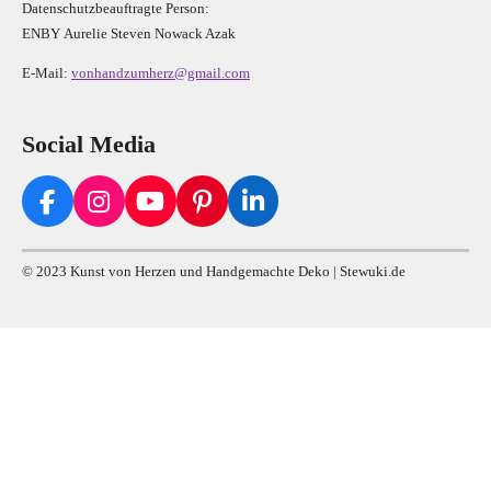
Datenschutzbeauftragte Person:
E
N
B
Y
Aurelie Steven Nowack Azak
E-Mail:
vonhandzumherz@gmail.com
Social Media
F
I
Y
P
L
a
n
o
i
i
c
s
u
n
n
© 2023 Kunst von Herzen und Handgemachte Deko | Stewuki.de
e
t
T
t
k
b
a
u
e
e
o
g
b
r
d
o
r
e
e
I
k
a
s
n
m
t