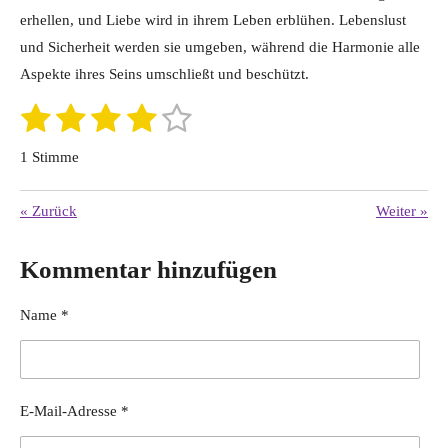
erhellen, und Liebe wird in ihrem Leben erblühen. Lebenslust
und Sicherheit werden sie umgeben, während die Harmonie alle
Aspekte ihres Seins umschließt und beschützt.
1
2
3
4
5
B
B
e
S
S
S
S
S
e
w
1 Stimme
e
w
t
t
t
t
t
r
t
e
e
e
e
e
e
«
Zurück
Weiter
»
u
r
n
r
r
r
r
r
g
t
Kommentar hinzufügen
a
n
n
n
n
n
u
b
s
e
e
e
e
n
e
Name *
g
n
d
:
e
n
4
E-Mail-Adresse *
S
t