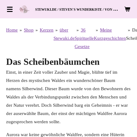
Zum
S
TEWUKI.DE / STEVEN`S WUNDERKISTE / VON HAND ZUM HERZ
Hauptinhalt
springen
Home
»
Shop
»
Kerzen
»
über
»
36
»
Meine
»
Da
Stewuki.de
Spirituelle
Kurzgeschichten
Sche
Gesetze
Das Scheibenbäumchen
Einst, in einer Zeit voller Zauber und Magie, blühte tief im
Herzen des mystischen Waldes ein wunderschöner Baum
namens Silberwind. Dieser Baum wurde von den Bewohnern des
Waldes als der Verbindungspunkt zwischen den Menschen und
der Natur verehrt. Doch Silberwind barg ein Geheimnis - er war
der auserwählte Baum, der einst der mächtigen Waldfee Aurora
zugesprochen werden sollte.
Aurora war keine gewöhnliche Waldfee, sondern eine Hüterin