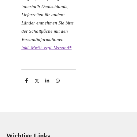
innerhalb Deutschlands,
Lieferzeiten für andere
Länder entnehmen Sie bitte
der Schaltfläche mit den
Versandinformationen
inkl. MwSt. zzgl. Versand*
T
T
T
T
e
e
e
e
i
i
i
i
l
l
l
l
e
e
e
e
n
n
n
n
Wichtige Links