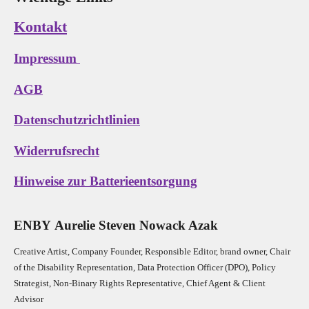
Kontakt
Impressum
AGB
Datenschutzrichtlinien
Widerrufsrecht
Hinweise zur Batterieentsorgung
E
N
B
Y
Aurelie Steven Nowack Azak
Creative Artist, Company Founder,
Res
ponsible Editor,
brand owner,
Chair
of the Disability Representation,
Data Protection Officer (DPO), Policy
Strategist, Non-Binary Rights Representative,
Chief Agent & Client
Advisor