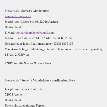
Stewuki.de
Steven's Wunderkiste
vonhandzumherz.de
Joseph-von-Görres-Str. 66, 52068 Aachen
Deutschland
E-Mail:
vonhandzumherz@gmail.com
Telefon: +49 176 36 27 14 53 / +49 152 34 60 78 56
Umsatzsteuer-Identifikationsnummer: DE363895155
Verantwortliche_r R
edakteur_in inhaltlich Verantwortliche Person gemäß §
18 Abs. 2 MStV ist
E
N
B
Y
Aurelie Steven Nowack Azak
Stewuki.de / Steven`s Wunderkiste / vonHandzumHerz
Joseph-von-Görres-Straße 66
52068 Aachen
Deutschland
Datenschutzbeauftragte Person: