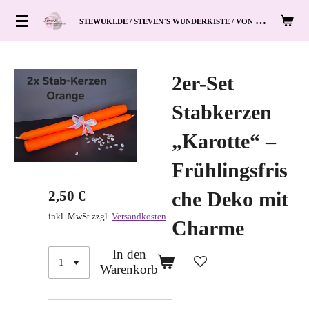
Zum
S
TEWUKI.DE / STEVEN`S WUNDERKISTE / VON HAND ZUM HERZ
Hauptinhalt
springen
2er-Set
Stabkerzen
„Karotte“ –
Frühlingsfris
2,50 €
che Deko mit
inkl. MwSt zzgl.
Versandkosten
Charme
In den
Warenkorb