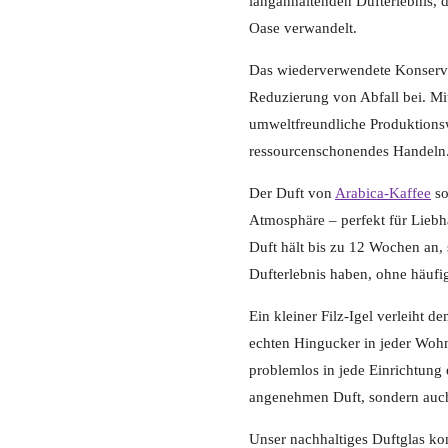
langanhaltenden Dufterlebnis, 
Oase verwandelt.
Das wiederverwendete Konserven
Reduzierung von Abfall bei. Mit
umweltfreundliche Produktionsw
ressourcenschonendes Handeln
Der Duft von
Arabica-Kaffee
so
Atmosphäre – perfekt für Liebh
Duft hält bis zu 12 Wochen an,
Dufterlebnis haben, ohne häuf
Ein kleiner Filz-Igel verleiht 
echten Hingucker in jeder Wohnu
problemlos in jede Einrichtung 
angenehmen Duft, sondern auch
Unser nachhaltiges Duftglas k