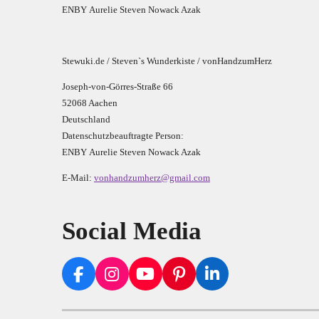
E
N
B
Y
Aurelie Steven Nowack Azak
Stewuki.de / Steven`s Wunderkiste / vonHandzumHerz
Joseph-von-Görres-Straße 66
52068 Aachen
Deutschland
Datenschutzbeauftragte Person:
E
N
B
Y
Aurelie Steven Nowack Azak
E-Mail:
vonhandzumherz@gmail.com
Social Media
F
I
Y
P
L
a
n
o
i
i
c
s
u
n
n