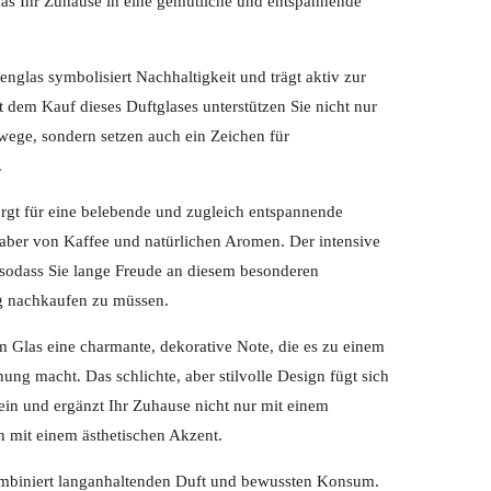
das Ihr Zuhause in eine gemütliche und entspannende
glas symbolisiert Nachhaltigkeit und trägt aktiv zur
 dem Kauf dieses Duftglases unterstützen Sie nicht nur
ege, sondern setzen auch ein Zeichen für
.
rgt für eine belebende und zugleich entspannende
aber von Kaffee und natürlichen Aromen. Der intensive
 sodass Sie lange Freude an diesem besonderen
ig nachkaufen zu müssen.
dem Glas eine charmante, dekorative Note, die es zu einem
ng macht. Das schlichte, aber stilvolle Design fügt sich
ein und ergänzt Ihr Zuhause nicht nur mit einem
 mit einem ästhetischen Akzent.
ombiniert langanhaltenden Duft und bewussten Konsum.