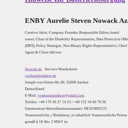
E
N
B
Y
Aurelie Steven Nowack A
Creative Artist, Company Founder,
Res
ponsible Editor,
brand
owner,
Chair of the Disability Representation,
Data Protection Offi
(DPO), Policy Strategist, Non-Binary Rights Representative,
Chief
Agent & Client Advisor
Stewuki.de
Steven's Wunderkiste
vonhandzumherz.de
Joseph-von-Görres-Str. 66, 52068 Aachen
Deutschland
E-Mail:
vonhandzumherz@gmail.com
Telefon: +49 176 36 27 14 53 / +49 152 34 60 78 56
Umsatzsteuer-Identifikationsnummer: DE363895155
Verantwortliche_r R
edakteur_in inhaltlich Verantwortliche Person
gemäß § 18 Abs. 2 MStV ist