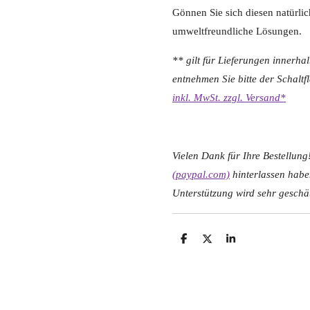
Gönnen Sie sich diesen natürlic
umweltfreundliche Lösungen.
** gilt für Lieferungen innerha
entnehmen Sie bitte der Schalt
inkl. MwSt. zzgl. Versand*
Vielen Dank für Ihre Bestellung!
(paypal.com)
hinterlassen habe
Unterstützung wird sehr geschät
T
T
T
e
e
e
i
i
i
l
l
l
e
e
e
n
n
n