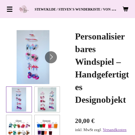
Zum
S
TEWUKI.DE / STEVEN`S WUNDERKISTE / VON HAND ZUM HERZ
Hauptinhalt
springen
Personalisier
bares
Windspiel –
Handgefertigt
es
Designobjekt
20,00 €
inkl. MwSt zzgl.
Versandkosten