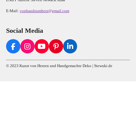
E-Mail:
vonhandzumherz@gmail.com
Social Media
F
I
Y
P
L
a
n
o
i
i
c
s
u
n
n
© 2023 Kunst von Herzen und Handgemachte Deko | Stewuki.de
e
t
T
t
k
b
a
u
e
e
o
g
b
r
d
o
r
e
e
I
k
a
s
n
m
t