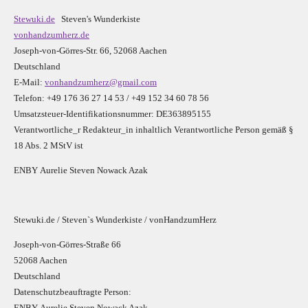
Stewuki.de
Steven's Wunderkiste
vonhandzumherz.de
Joseph-von-Görres-Str. 66, 52068 Aachen
Deutschland
E-Mail:
vonhandzumherz@gmail.com
Telefon: +49 176 36 27 14 53 / +49 152 34 60 78 56
Umsatzsteuer-Identifikationsnummer: DE363895155
Verantwortliche_r R
edakteur_in inhaltlich Verantwortliche Person gemäß §
18 Abs. 2 MStV ist
E
N
B
Y
Aurelie Steven Nowack Azak
Stewuki.de / Steven`s Wunderkiste / vonHandzumHerz
Joseph-von-Görres-Straße 66
52068 Aachen
Deutschland
Datenschutzbeauftragte Person:
E
N
B
Y
Aurelie Steven Nowack Azak