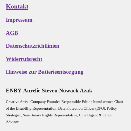
Kontakt
Impressum
AGB
Datenschutzrichtlinien
Widerrufsrecht
Hinweise zur Batterieentsorgung
E
N
B
Y
Aurelie Steven Nowack Azak
Creative Artist, Company Founder,
Res
ponsible Editor,
brand owner,
Chair
of the Disability Representation,
Data Protection Officer (DPO), Policy
Strategist, Non-Binary Rights Representative,
Chief Agent & Client
Advisor