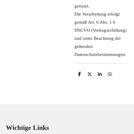
genutzt.
Die Verarbeitung erfolgt
gemäß Art. 6 Abs. 1 b
DSGVO (Vertragserfüllung)
und unter Beachtung der
geltenden
Datenschutzbestimmungen.
T
T
T
T
e
e
e
e
i
i
i
i
l
l
l
l
e
e
e
e
n
n
n
n
Wichtige Links