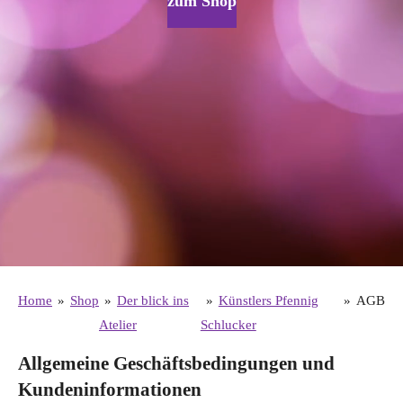
zum Shop
Home
»
Shop
»
Der blick ins
»
Künstlers Pfennig
»
AGB
Atelier
Schlucker
Allgemeine Geschäftsbedingungen und
Kundeninformationen