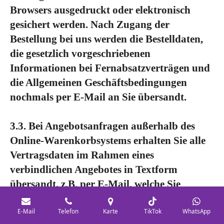
Browsers ausgedruckt oder elektronisch
gesichert werden. Nach Zugang der
Bestellung bei uns werden die Bestelldaten,
die gesetzlich vorgeschriebenen
Informationen bei Fernabsatzverträgen und
die Allgemeinen Geschäftsbedingungen
nochmals per E-Mail an Sie übersandt.
3.3. Bei Angebotsanfragen außerhalb des
Online-Warenkorbsystems erhalten Sie alle
Vertragsdaten im Rahmen eines
verbindlichen Angebotes in Textform
übersandt, z.B. per E-Mail, welche Sie
ausdrucken oder elektronisch sichern
können.
E-Mail
Telefon
Karte
TikTok
WhatsApp