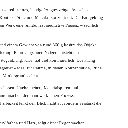
sst reduziertes, handgefertigtes zeitgenössisches
Kontrast, Stille und Material konzentriert. Die Farbgebung
m Werk eine ruhige, fast meditative Präsenz – sachlich,
und einem Gewicht von rund 360 g besitzt das Objekt
rkung. Beim langsamen Neigen entsteht ein
Regenklang, leise, tief und kontinuierlich. Der Klang
begleitet – ideal für Räume, in denen Konzentration, Ruhe
 Vordergrund stehen.
 belassen. Unebenheiten, Materialspuren und
r und machen den handwerklichen Prozess
Farbigkeit lenkt den Blick nicht ab, sondern verstärkt die
Acrylfarben und Harz, folgt dieser Regenmacher