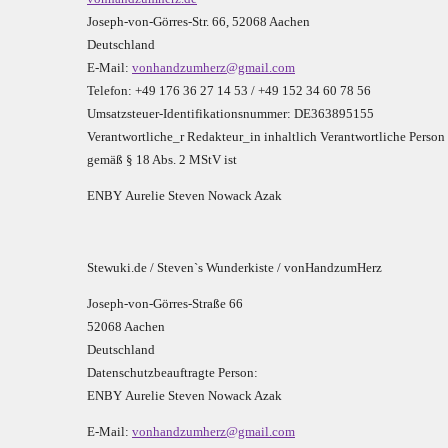
Joseph-von-Görres-Str. 66, 52068 Aachen
Deutschland
E-Mail:
vonhandzumherz@gmail.com
Telefon: +49 176 36 27 14 53 / +49 152 34 60 78 56
Umsatzsteuer-Identifikationsnummer: DE363895155
Verantwortliche_r R
edakteur_in inhaltlich Verantwortliche Person
gemäß § 18 Abs. 2 MStV ist
E
N
B
Y
Aurelie Steven Nowack Azak
Stewuki.de / Steven`s Wunderkiste / vonHandzumHerz
Joseph-von-Görres-Straße 66
52068 Aachen
Deutschland
Datenschutzbeauftragte Person:
E
N
B
Y
Aurelie Steven Nowack Azak
E-Mail:
vonhandzumherz@gmail.com