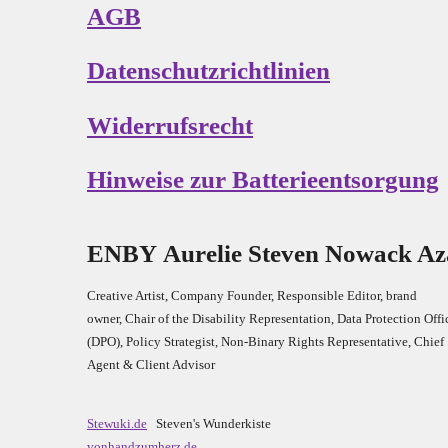
AGB
Datenschutzrichtlinien
Widerrufsrecht
Hinweise zur Batterieentsorgung
E
N
B
Y
Aurelie Steven Nowack A
Creative Artist, Company Founder,
Res
ponsible Editor,
brand
owner,
Chair of the Disability Representation,
Data Protection Offi
(DPO), Policy Strategist, Non-Binary Rights Representative,
Chief
Agent & Client Advisor
Stewuki.de
Steven's Wunderkiste
vonhandzumherz.de