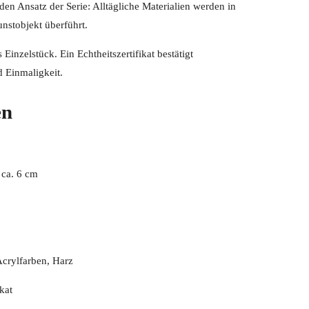
en Ansatz der Serie: Alltägliche Materialien werden in
unstobjekt überführt.
 Einzelstück. Ein Echtheitszertifikat bestätigt
d Einmaligkeit.
en
 ca. 6 cm
Acrylfarben, Harz
kat