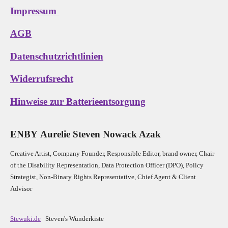
Impressum
AGB
Datenschutzrichtlinien
Widerrufsrecht
Hinweise zur Batterieentsorgung
E
N
B
Y
Aurelie Steven Nowack Azak
Creative Artist, Company Founder,
Res
ponsible Editor,
brand owner,
Chair
of the Disability Representation,
Data Protection Officer (DPO), Policy
Strategist, Non-Binary Rights Representative,
Chief Agent & Client
Advisor
Stewuki.de
Steven's Wunderkiste