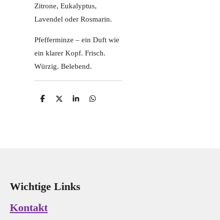
Zitrone, Eukalyptus,
Lavendel oder Rosmarin.
Pfefferminze – ein Duft wie
ein klarer Kopf. Frisch.
Würzig. Belebend.
T
T
T
T
e
e
e
e
i
i
i
i
l
l
l
l
e
e
e
e
n
n
n
n
Wichtige Links
Kontakt