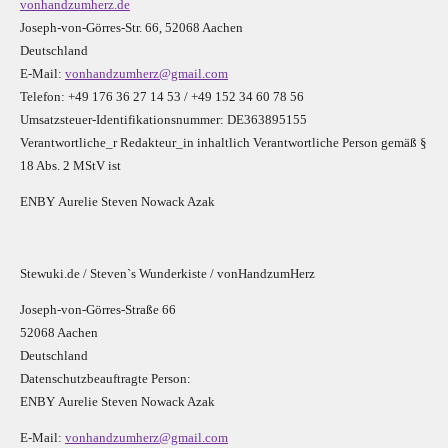
vonhandzumherz.de
Joseph-von-Görres-Str. 66, 52068 Aachen
Deutschland
E-Mail:
vonhandzumherz@gmail.com
Telefon: +49 176 36 27 14 53 / +49 152 34 60 78 56
Umsatzsteuer-Identifikationsnummer: DE363895155
Verantwortliche_r R
edakteur_in inhaltlich Verantwortliche Person gemäß §
18 Abs. 2 MStV ist
E
N
B
Y
Aurelie Steven Nowack Azak
Stewuki.de / Steven`s Wunderkiste / vonHandzumHerz
Joseph-von-Görres-Straße 66
52068 Aachen
Deutschland
Datenschutzbeauftragte Person:
E
N
B
Y
Aurelie Steven Nowack Azak
E-Mail:
vonhandzumherz@gmail.com