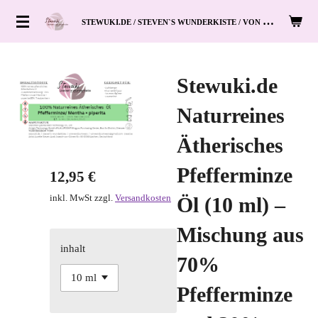
Zum
S
TEWUKI.DE / STEVEN`S WUNDERKISTE / VON HAND ZUM HERZ
Hauptinhalt
springen
Stewuki.de
Naturreines
Ätherisches
Pfefferminze
12,95 €
inkl. MwSt zzgl.
Versandkosten
Öl (10 ml) –
Mischung aus
inhalt
70%
Pfefferminze