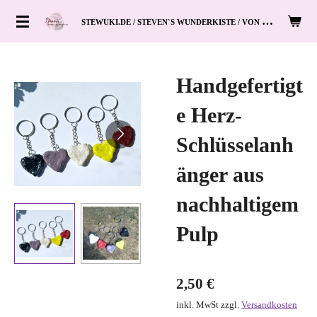
Zum
S
TEWUKI.DE / STEVEN`S WUNDERKISTE / VON HAND ZUM HERZ
Hauptinhalt
springen
Handgefertigt
e Herz-
Schlüsselanh
änger aus
nachhaltigem
Pulp
2,50 €
inkl. MwSt zzgl.
Versandkosten