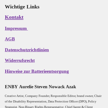
Wichtige Links
Kontakt
Impressum
AGB
Datenschutzrichtlinien
Widerrufsrecht
Hinweise zur Batterieentsorgung
E
N
B
Y
Aurelie Steven Nowack Azak
Creative Artist, Company Founder,
Res
ponsible Editor,
brand owner,
Chair
of the Disability Representation,
Data Protection Officer (DPO), Policy
Strategist, Non-Binary Rights Representative,
Chief Agent & Client