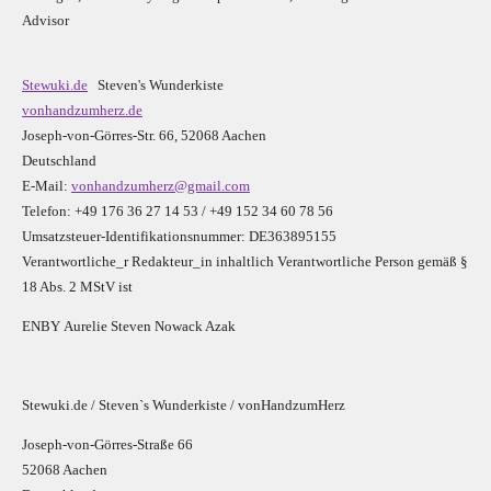
Advisor
Stewuki.de
Steven's Wunderkiste
vonhandzumherz.de
Joseph-von-Görres-Str. 66, 52068 Aachen
Deutschland
E-Mail:
vonhandzumherz@gmail.com
Telefon: +49 176 36 27 14 53 / +49 152 34 60 78 56
Umsatzsteuer-Identifikationsnummer: DE363895155
Verantwortliche_r R
edakteur_in inhaltlich Verantwortliche Person gemäß §
18 Abs. 2 MStV ist
E
N
B
Y
Aurelie Steven Nowack Azak
Stewuki.de / Steven`s Wunderkiste / vonHandzumHerz
Joseph-von-Görres-Straße 66
52068 Aachen