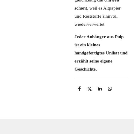
schont
, weil es Altpapier
und Reststoffe sinnvoll
wiederverwertet.
Jeder Anhänger aus Pulp
ist ein kleines
handgefertigtes Unikat und
erzählt seine eigene
Geschichte.
T
T
T
T
e
e
e
e
i
i
i
i
l
l
l
l
e
e
e
e
n
n
n
n