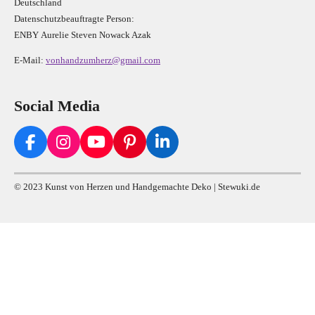
Deutschland
Datenschutzbeauftragte Person:
E
N
B
Y
Aurelie Steven Nowack Azak
E-Mail:
vonhandzumherz@gmail.com
Social Media
F
I
Y
P
L
a
n
o
i
i
c
s
u
n
n
© 2023 Kunst von Herzen und Handgemachte Deko | Stewuki.de
e
t
T
t
k
b
a
u
e
e
o
g
b
r
d
o
r
e
e
I
k
a
s
n
m
t