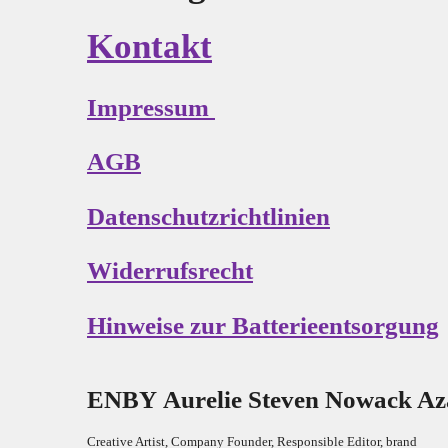
Kontakt
Impressum
AGB
Datenschutzrichtlinien
Widerrufsrecht
Hinweise zur Batterieentsorgung
E
N
B
Y
Aurelie Steven Nowack A
Creative Artist, Company Founder,
Res
ponsible Editor,
brand