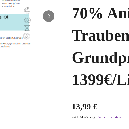
70% An
Trauben
Grundpr
1399€/Li
13,99 €
inkl. MwSt zzgl.
Versandkosten