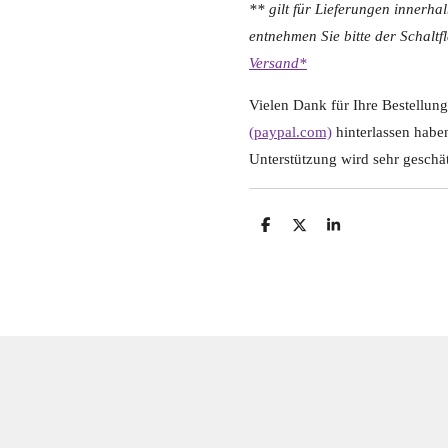
** gilt für Lieferungen innerha
entnehmen Sie bitte der Schalt
Versand*
Vielen Dank für Ihre Bestellung!
(paypal.com)
hinterlassen habe
Unterstützung wird sehr geschät
T
T
T
e
e
e
i
i
i
l
l
l
e
e
e
n
n
n