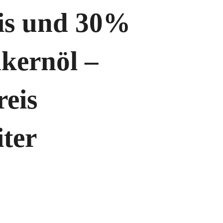
is und 30%
kernöl –
eis
ter