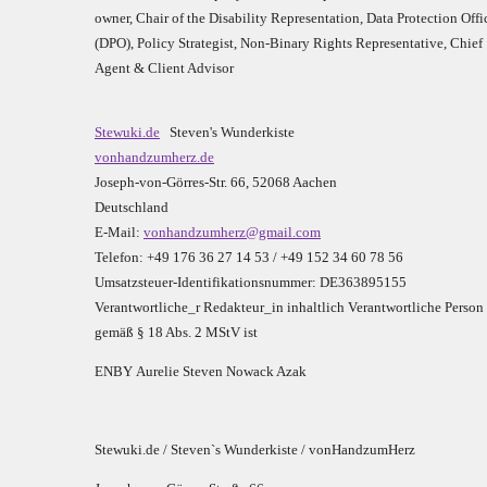
owner,
Chair of the Disability Representation,
Data Protection Offi
(DPO), Policy Strategist, Non-Binary Rights Representative,
Chief
Agent & Client Advisor
Stewuki.de
Steven's Wunderkiste
vonhandzumherz.de
Joseph-von-Görres-Str. 66, 52068 Aachen
Deutschland
E-Mail:
vonhandzumherz@gmail.com
Telefon: +49 176 36 27 14 53 / +49 152 34 60 78 56
Umsatzsteuer-Identifikationsnummer: DE363895155
Verantwortliche_r R
edakteur_in inhaltlich Verantwortliche Person
gemäß § 18 Abs. 2 MStV ist
E
N
B
Y
Aurelie Steven Nowack Azak
Stewuki.de / Steven`s Wunderkiste / vonHandzumHerz