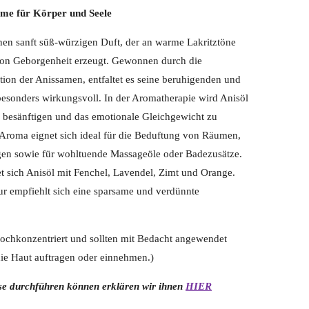
rme für Körper und Seele
inen sanft süß-würzigen Duft, der an warme Lakritztöne
 von Geborgenheit erzeugt. Gewonnen durch die
ion der Anissamen, entfaltet es seine beruhigenden und
esonders wirkungsvoll. In der Aromatherapie wird Anisöl
 besänftigen und das emotionale Gleichgewicht zu
s Aroma eignet sich ideal für die Beduftung von Räumen,
ngen sowie für wohltuende Massageöle oder Badezusätze.
 sich Anisöl mit Fenchel, Lavendel, Zimt und Orange.
ur empfiehlt sich eine sparsame und verdünnte
hochkonzentriert und sollten mit Bedacht angewendet
ie Haut auftragen oder einnehmen.)
use durchführen können erklären wir ihnen
HIER