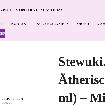
KISTE / VON HAND ZUM HERZ
IT
KONTAKT
KUNSTGALAXIE
SHOP
ZAH
IER
Stewuki
Ätherisc
ml) – M