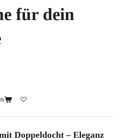
 für dein
e
rb
 mit Doppeldocht – Eleganz