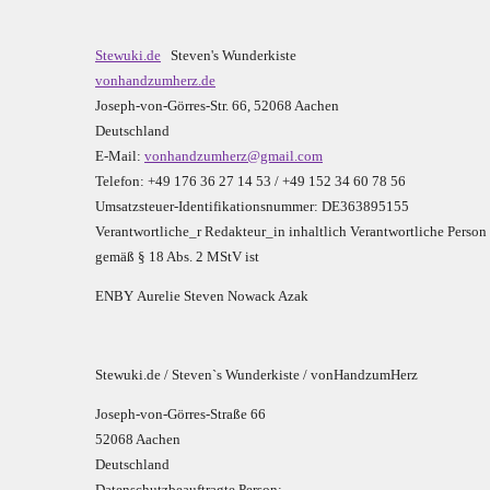
Stewuki.de
Steven's Wunderkiste
vonhandzumherz.de
Joseph-von-Görres-Str. 66, 52068 Aachen
Deutschland
E-Mail:
vonhandzumherz@gmail.com
Telefon: +49 176 36 27 14 53 / +49 152 34 60 78 56
Umsatzsteuer-Identifikationsnummer: DE363895155
Verantwortliche_r R
edakteur_in inhaltlich Verantwortliche Person
gemäß § 18 Abs. 2 MStV ist
E
N
B
Y
Aurelie Steven Nowack Azak
Stewuki.de / Steven`s Wunderkiste / vonHandzumHerz
Joseph-von-Görres-Straße 66
52068 Aachen
Deutschland
Datenschutzbeauftragte Person: