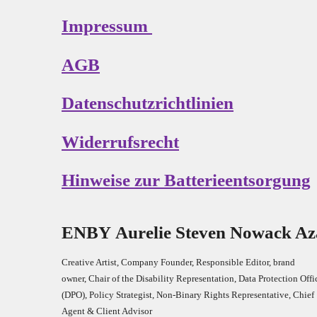
Impressum
AGB
Datenschutzrichtlinien
Widerrufsrecht
Hinweise zur Batterieentsorgung
E
N
B
Y
Aurelie Steven Nowack A
Creative Artist, Company Founder,
Res
ponsible Editor,
brand
owner,
Chair of the Disability Representation,
Data Protection Offi
(DPO), Policy Strategist, Non-Binary Rights Representative,
Chief
Agent & Client Advisor