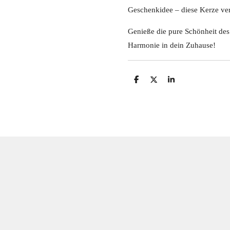
Geschenkidee – diese Kerze vere
Genieße die pure Schönheit des
Harmonie in dein Zuhause!
T
T
T
e
e
e
i
i
i
l
l
l
e
e
e
n
n
n