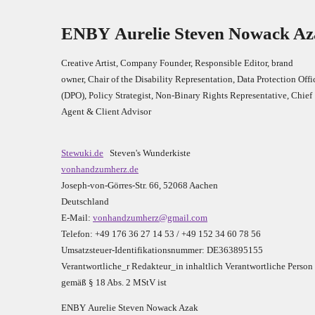
E
N
B
Y
Aurelie Steven Nowack A
Creative Artist, Company Founder,
Res
ponsible Editor,
brand
owner,
Chair of the Disability Representation,
Data Protection Offi
(DPO), Policy Strategist, Non-Binary Rights Representative,
Chief
Agent & Client Advisor
Stewuki.de
Steven's Wunderkiste
vonhandzumherz.de
Joseph-von-Görres-Str. 66, 52068 Aachen
Deutschland
E-Mail:
vonhandzumherz@gmail.com
Telefon: +49 176 36 27 14 53 / +49 152 34 60 78 56
Umsatzsteuer-Identifikationsnummer: DE363895155
Verantwortliche_r R
edakteur_in inhaltlich Verantwortliche Person
gemäß § 18 Abs. 2 MStV ist
E
N
B
Y
Aurelie Steven Nowack Azak