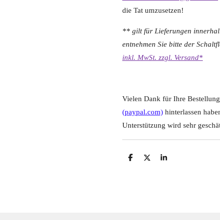
die Tat umzusetzen!
** gilt für Lieferungen innerha
entnehmen Sie bitte der Schalt
inkl. MwSt. zzgl. Versand*
Vielen Dank für Ihre Bestellung
(paypal.com)
hinterlassen habe
Unterstützung wird sehr geschät
T
T
T
e
e
e
i
i
i
l
l
l
e
e
e
n
n
n