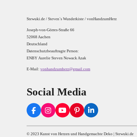
Stewuki.de / Steven`s Wunderkiste / vonHandzumHerz
Joseph-von-Görres-Straße 66
52068 Aachen
Deutschland
Datenschutzbeauftragte Person:
E
N
B
Y
Aurelie Steven Nowack Azak
E-Mail:
vonhandzumherz@gmail.com
Social Media
F
I
Y
P
L
a
n
o
i
i
c
s
u
n
n
e
t
T
t
k
© 2023 Kunst von Herzen und Handgemachte Deko | Stewuki.de