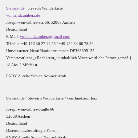
Stewuki.de
Steven's Wunderkiste
vonhandzumherz.de
Joseph-von-Görres-Str. 66, 52068 Aachen
Deutschland
E-Mail:
vonhandzumherz@gmail.com
Telefon: +49 176 36 27 14 53 / +49 152 34 60 78 56
Umsatzsteuer-Identifikationsnummer: DE363895155
Verantwortliche_r R
edakteur_in inhaltlich Verantwortliche Person gemäß §
18 Abs. 2 MStV ist
E
N
B
Y
Aurelie Steven Nowack Azak
Stewuki.de / Steven`s Wunderkiste / vonHandzumHerz
Joseph-von-Görres-Straße 66
52068 Aachen
Deutschland
Datenschutzbeauftragte Person:
E
N
B
Y
Aurelie Steven Nowack Azak