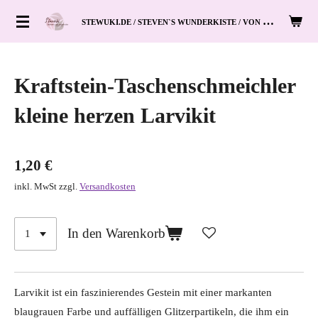
Zum
S
TEWUKI.DE / STEVEN`S WUNDERKISTE / VON HAND ZUM HERZ
Hauptinhalt
springen
Kraftstein-Taschenschmeichler
kleine herzen Larvikit
1,20 €
inkl. MwSt zzgl.
Versandkosten
In den Warenkorb
Larvikit ist ein faszinierendes Gestein mit einer markanten
blaugrauen Farbe und auffälligen Glitzerpartikeln, die ihm ein