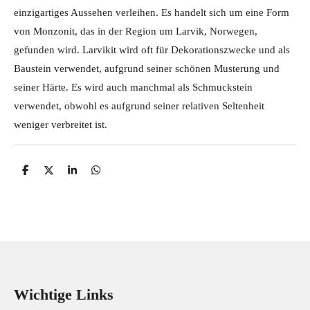
einzigartiges Aussehen verleihen. Es handelt sich um eine Form
von Monzonit, das in der Region um Larvik, Norwegen,
gefunden wird. Larvikit wird oft für Dekorationszwecke und als
Baustein verwendet, aufgrund seiner schönen Musterung und
seiner Härte. Es wird auch manchmal als Schmuckstein
verwendet, obwohl es aufgrund seiner relativen Seltenheit
weniger verbreitet ist.
T
T
T
T
e
e
e
e
i
i
i
i
l
l
l
l
e
e
e
e
n
n
n
n
Wichtige Links