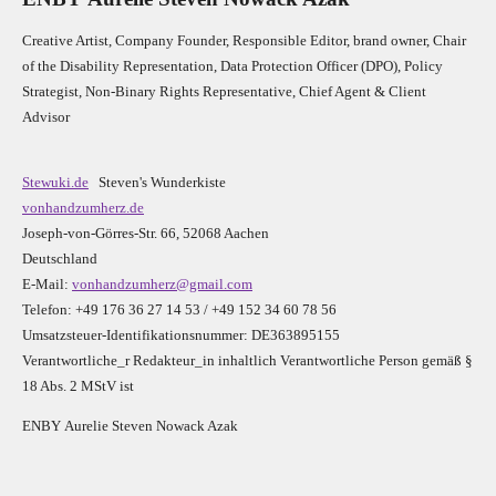
Creative Artist, Company Founder,
Res
ponsible Editor,
brand owner,
Chair
of the Disability Representation,
Data Protection Officer (DPO), Policy
Strategist, Non-Binary Rights Representative,
Chief Agent & Client
Advisor
Stewuki.de
Steven's Wunderkiste
vonhandzumherz.de
Joseph-von-Görres-Str. 66, 52068 Aachen
Deutschland
E-Mail:
vonhandzumherz@gmail.com
Telefon: +49 176 36 27 14 53 / +49 152 34 60 78 56
Umsatzsteuer-Identifikationsnummer: DE363895155
Verantwortliche_r R
edakteur_in inhaltlich Verantwortliche Person gemäß §
18 Abs. 2 MStV ist
E
N
B
Y
Aurelie Steven Nowack Azak