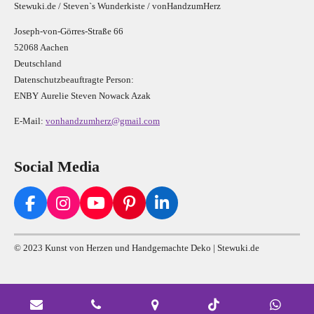
Stewuki.de / Steven`s Wunderkiste / vonHandzumHerz
Joseph-von-Görres-Straße 66
52068 Aachen
Deutschland
Datenschutzbeauftragte Person:
E
N
B
Y
Aurelie Steven Nowack Azak
E-Mail:
vonhandzumherz@gmail.com
Social Media
F
I
Y
P
L
a
n
o
i
i
c
s
u
n
n
© 2023 Kunst von Herzen und Handgemachte Deko | Stewuki.de
e
t
T
t
k
b
a
u
e
e
o
g
b
r
d
o
r
e
e
I