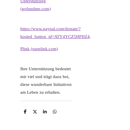
Unterstützung
(gofundme.com)
https://www.paypal.com/donate/?
hosted_button_id=ATY4YCZ5HFHZ4
.
Plink (useplink.com)
Ihre Unterstützung bedeutet
mir viel und trägt dazu bei,
diese wunderbare Initiativen
am Leben zu erhalten.
T
T
T
T
e
e
e
e
i
i
i
i
l
l
l
l