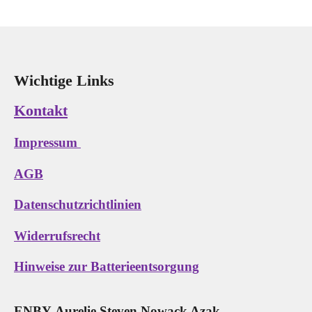
e
e
e
e
n
n
n
n
Wichtige Links
Kontakt
Impressum
AGB
Datenschutzrichtlinien
Widerrufsrecht
Hinweise zur Batterieentsorgung
E
N
B
Y
Aurelie Steven Nowack Azak