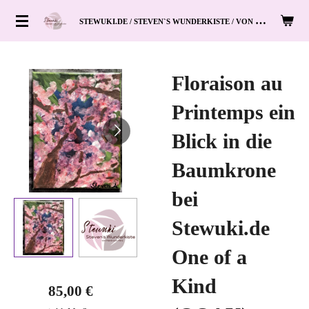
Zum
S
TEWUKI.DE / STEVEN`S WUNDERKISTE / VON HAND ZUM HERZ
Hauptinhalt
springen
Floraison au
Printemps ein
Blick in die
Baumkrone
bei
Stewuki.de
One of a
Kind
85,00 €