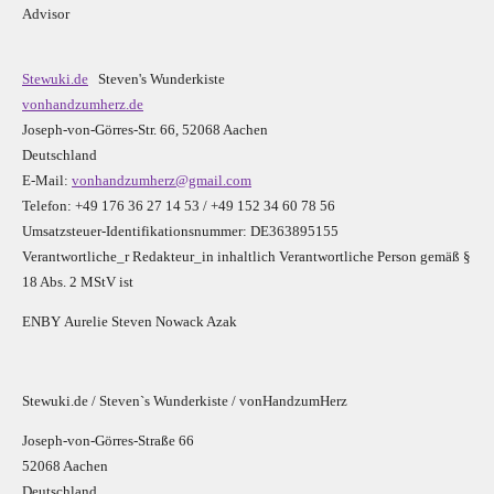
Advisor
Stewuki.de
Steven's Wunderkiste
vonhandzumherz.de
Joseph-von-Görres-Str. 66, 52068 Aachen
Deutschland
E-Mail:
vonhandzumherz@gmail.com
Telefon: +49 176 36 27 14 53 / +49 152 34 60 78 56
Umsatzsteuer-Identifikationsnummer: DE363895155
Verantwortliche_r R
edakteur_in inhaltlich Verantwortliche Person gemäß §
18 Abs. 2 MStV ist
E
N
B
Y
Aurelie Steven Nowack Azak
Stewuki.de / Steven`s Wunderkiste / vonHandzumHerz
Joseph-von-Görres-Straße 66
52068 Aachen
Deutschland