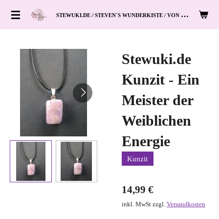
Zum
S
TEWUKI.DE / STEVEN`S WUNDERKISTE / VON HAND ZUM HERZ
Hauptinhalt
springen
Stewuki.de
Kunzit - Ein
Meister der
Weiblichen
Energie
Kunzit
14,99 €
inkl. MwSt zzgl.
Versandkosten