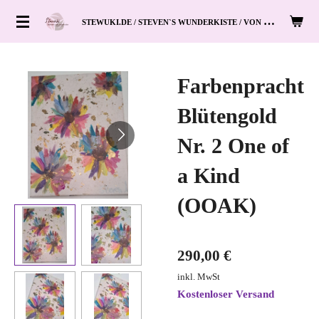
Zum
S
TEWUKI.DE / STEVEN`S WUNDERKISTE / VON HAND ZUM HERZ
Hauptinhalt
springen
Farbenpracht
Blütengold
Nr. 2 One of
a Kind
(OOAK)
290,00 €
inkl. MwSt
Kostenloser Versand