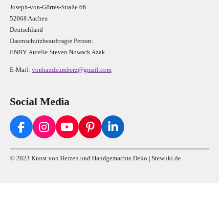
Joseph-von-Görres-Straße 66
52068 Aachen
Deutschland
Datenschutzbeauftragte Person:
E
N
B
Y
Aurelie Steven Nowack Azak
E-Mail:
vonhandzumherz@gmail.com
Social Media
F
I
Y
P
L
a
n
o
i
i
c
s
u
n
n
© 2023 Kunst von Herzen und Handgemachte Deko | Stewuki.de
e
t
T
t
k
b
a
u
e
e
o
g
b
r
d
o
r
e
e
I
k
a
s
n
m
t