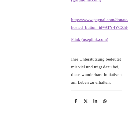
https://www.paypal.com/donate
hosted_button_id=ATY4YCZ
Plink (useplink.com)
Ihre Unterstützung bedeutet
mir viel und trägt dazu bei,
diese wunderbare Initiativen
am Leben zu erhalten.
T
T
T
T
e
e
e
e
i
i
i
i
l
l
l
l
e
e
e
e
n
n
n
n