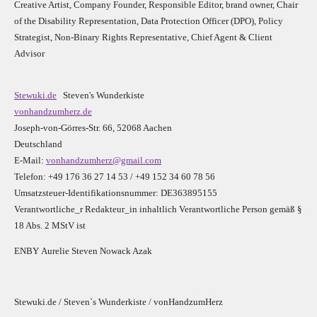
Creative Artist, Company Founder,
Res
ponsible Editor,
brand owner,
Chair
of the Disability Representation,
Data Protection Officer (DPO), Policy
Strategist, Non-Binary Rights Representative,
Chief Agent & Client
Advisor
Stewuki.de
Steven's Wunderkiste
vonhandzumherz.de
Joseph-von-Görres-Str. 66, 52068 Aachen
Deutschland
E-Mail:
vonhandzumherz@gmail.com
Telefon: +49 176 36 27 14 53 / +49 152 34 60 78 56
Umsatzsteuer-Identifikationsnummer: DE363895155
Verantwortliche_r R
edakteur_in inhaltlich Verantwortliche Person gemäß §
18 Abs. 2 MStV ist
E
N
B
Y
Aurelie Steven Nowack Azak
Stewuki.de / Steven`s Wunderkiste / vonHandzumHerz