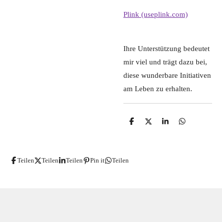
Plink (useplink.com)
Ihre Unterstützung bedeutet
mir viel und trägt dazu bei,
diese wunderbare Initiativen
am Leben zu erhalten.
T
T
T
T
e
e
e
e
i
i
i
i
l
l
l
l
e
e
e
e
Teilen
Teilen
Teilen
Pin it
Teilen
n
n
n
n