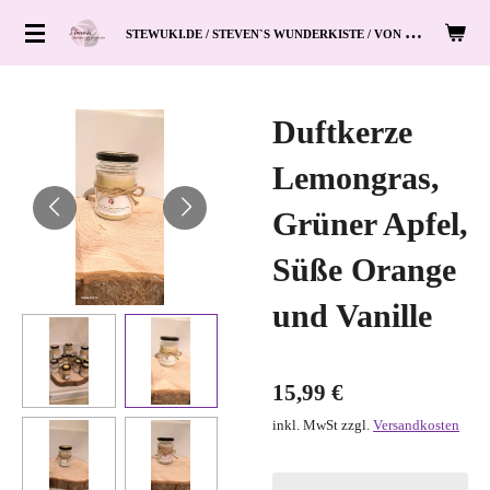
Zum
S
TEWUKI.DE / STEVEN`S WUNDERKISTE / VON HAND ZUM HERZ
Hauptinhalt
springen
Duftkerze
Lemongras,
Grüner Apfel,
Süße Orange
und Vanille
15,99 €
inkl. MwSt zzgl.
Versandkosten