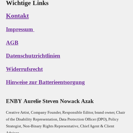
Wichtige Links
Kontakt
Impressum
AGB
Datenschutzrichtlinien
Widerrufsrecht
Hinweise zur Batterieentsorgung
E
N
B
Y
Aurelie Steven Nowack Azak
Creative Artist, Company Founder,
Res
ponsible Editor,
brand owner,
Chair
of the Disability Representation,
Data Protection Officer (DPO), Policy
Strategist, Non-Binary Rights Representative,
Chief Agent & Client
Advisor