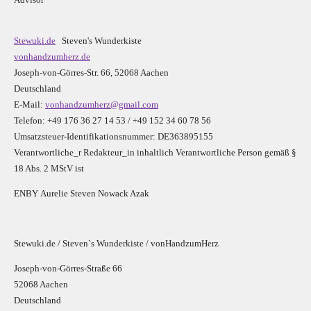
Stewuki.de
Steven's Wunderkiste
vonhandzumherz.de
Joseph-von-Görres-Str. 66, 52068 Aachen
Deutschland
E-Mail:
vonhandzumherz@gmail.com
Telefon: +49 176 36 27 14 53 / +49 152 34 60 78 56
Umsatzsteuer-Identifikationsnummer: DE363895155
Verantwortliche_r R
edakteur_in inhaltlich Verantwortliche Person gemäß §
18 Abs. 2 MStV ist
E
N
B
Y
Aurelie Steven Nowack Azak
Stewuki.de / Steven`s Wunderkiste / vonHandzumHerz
Joseph-von-Görres-Straße 66
52068 Aachen
Deutschland