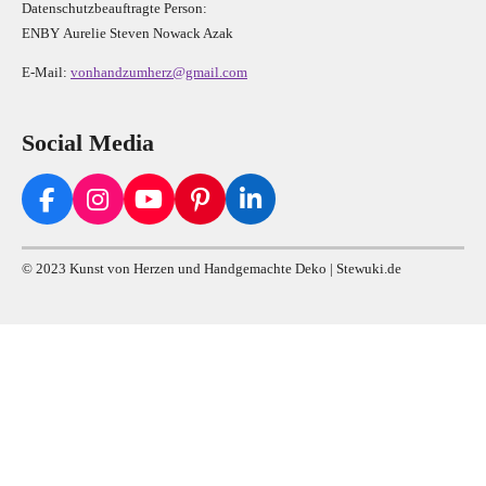
Datenschutzbeauftragte Person:
E
N
B
Y
Aurelie Steven Nowack Azak
E-Mail:
vonhandzumherz@gmail.com
Social Media
F
I
Y
P
L
a
n
o
i
i
c
s
u
n
n
© 2023 Kunst von Herzen und Handgemachte Deko | Stewuki.de
e
t
T
t
k
b
a
u
e
e
o
g
b
r
d
o
r
e
e
I
k
a
s
n
m
t