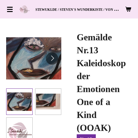
Zum
S
TEWUKI.DE / STEVEN`S WUNDERKISTE / VON HAND ZUM HERZ
Hauptinhalt
springen
Gemälde
Nr.13
Kaleidoskop
der
Emotionen
One of a
Kind
(OOAK)