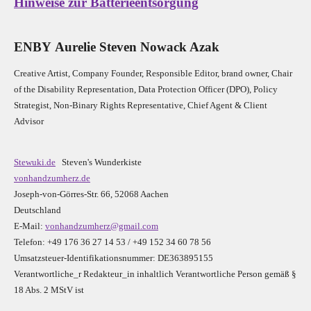
Hinweise zur Batterieentsorgung
E
N
B
Y
Aurelie Steven Nowack Azak
Creative Artist, Company Founder,
Res
ponsible Editor,
brand owner,
Chair
of the Disability Representation,
Data Protection Officer (DPO), Policy
Strategist, Non-Binary Rights Representative,
Chief Agent & Client
Advisor
Stewuki.de
Steven's Wunderkiste
vonhandzumherz.de
Joseph-von-Görres-Str. 66, 52068 Aachen
Deutschland
E-Mail:
vonhandzumherz@gmail.com
Telefon: +49 176 36 27 14 53 / +49 152 34 60 78 56
Umsatzsteuer-Identifikationsnummer: DE363895155
Verantwortliche_r R
edakteur_in inhaltlich Verantwortliche Person gemäß §
18 Abs. 2 MStV ist