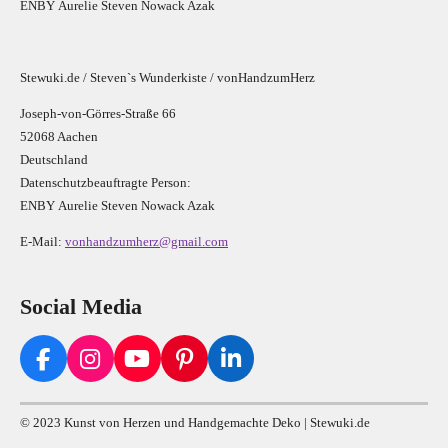
E
N
B
Y
Aurelie Steven Nowack Azak
Stewuki.de / Steven`s Wunderkiste / vonHandzumHerz
Joseph-von-Görres-Straße 66
52068 Aachen
Deutschland
Datenschutzbeauftragte Person:
E
N
B
Y
Aurelie Steven Nowack Azak
E-Mail:
vonhandzumherz@gmail.com
Social Media
F
I
Y
P
L
a
n
o
i
i
c
s
u
n
n
© 2023 Kunst von Herzen und Handgemachte Deko | Stewuki.de
e
t
T
t
k