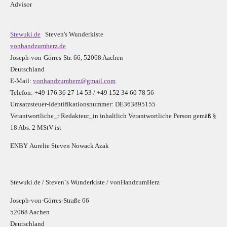
Advisor
Stewuki.de
Steven's Wunderkiste
vonhandzumherz.de
Joseph-von-Görres-Str. 66, 52068 Aachen
Deutschland
E-Mail:
vonhandzumherz@gmail.com
Telefon: +49 176 36 27 14 53 / +49 152 34 60 78 56
Umsatzsteuer-Identifikationsnummer: DE363895155
Verantwortliche_r R
edakteur_in inhaltlich Verantwortliche Person gemäß §
18 Abs. 2 MStV ist
E
N
B
Y
Aurelie Steven Nowack Azak
Stewuki.de / Steven`s Wunderkiste / vonHandzumHerz
Joseph-von-Görres-Straße 66
52068 Aachen
Deutschland