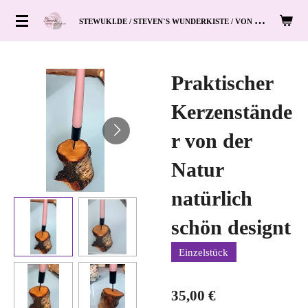
Zum
S
TEWUKI.DE / STEVEN`S WUNDERKISTE / VON HAND ZUM HERZ
Hauptinhalt
springen
Praktischer
Kerzenstände
r von der
Natur
natürlich
schön designt
Einzelstück
35,00 €