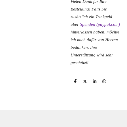
Vielen Dank für Ihre
Bestellung! Falls Sie
zusätzlich ein Trinkgeld
über
Spenden (paypal.com)
hinterlassen haben, möchte
ich mich dafür von Herzen
bedanken. Ihre
Unterstützung wird sehr
geschätzt!
T
T
T
T
e
e
e
e
i
i
i
i
l
l
l
l
e
e
e
e
n
n
n
n