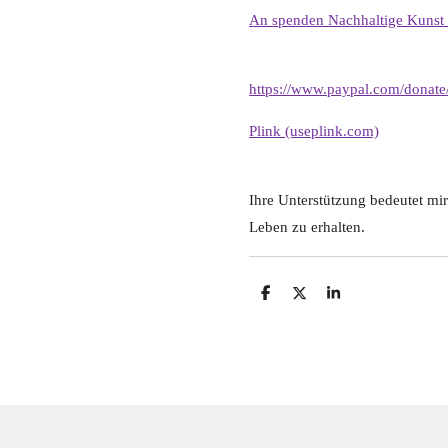
An spenden Nachhaltige Kunst 
https://www.paypal.com/dona
Plink (useplink.com)
Ihre Unterstützung bedeutet mir
Leben zu erhalten.
T
T
T
e
e
e
i
i
i
l
l
l
e
e
e
n
n
n