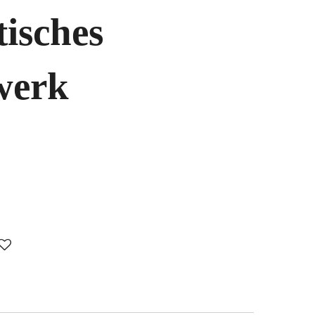
isches
werk