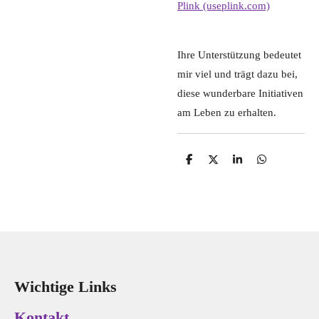
Plink (useplink.com)
Ihre Unterstützung bedeutet
mir viel und trägt dazu bei,
diese wunderbare Initiativen
am Leben zu erhalten.
T
T
T
T
e
e
e
e
i
i
i
i
l
l
l
l
e
e
e
e
n
n
n
n
Wichtige Links
Kontakt