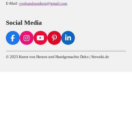
E-Mail:
vonhandzumherz@gmail.com
Social Media
F
I
Y
P
L
a
n
o
i
i
c
s
u
n
n
© 2023 Kunst von Herzen und Handgemachte Deko | Stewuki.de
e
t
T
t
k
b
a
u
e
e
o
g
b
r
d
o
r
e
e
I
k
a
s
n
m
t