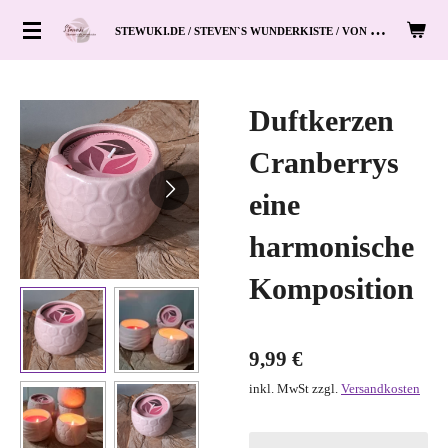
Zum
S
TEWUKI.DE / STEVEN`S WUNDERKISTE / VON HAND ZUM HERZ
Hauptinhalt
springen
Duftkerzen
Cranberrys
eine
harmonische
Komposition
9,99 €
inkl. MwSt zzgl.
Versandkosten