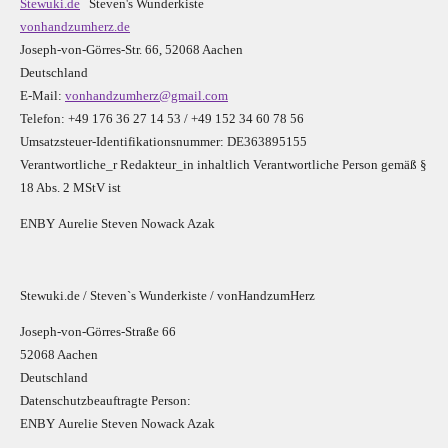
Stewuki.de
Steven's Wunderkiste
vonhandzumherz.de
Joseph-von-Görres-Str. 66, 52068 Aachen
Deutschland
E-Mail:
vonhandzumherz@gmail.com
Telefon: +49 176 36 27 14 53 / +49 152 34 60 78 56
Umsatzsteuer-Identifikationsnummer: DE363895155
Verantwortliche_r R
edakteur_in inhaltlich Verantwortliche Person gemäß §
18 Abs. 2 MStV ist
E
N
B
Y
Aurelie Steven Nowack Azak
Stewuki.de / Steven`s Wunderkiste / vonHandzumHerz
Joseph-von-Görres-Straße 66
52068 Aachen
Deutschland
Datenschutzbeauftragte Person:
E
N
B
Y
Aurelie Steven Nowack Azak