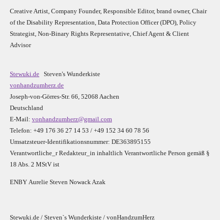
Creative Artist, Company Founder,
Res
ponsible Editor,
brand owner,
Chair
of the Disability Representation,
Data Protection Officer (DPO), Policy
Strategist, Non-Binary Rights Representative,
Chief Agent & Client
Advisor
Stewuki.de
Steven's Wunderkiste
vonhandzumherz.de
Joseph-von-Görres-Str. 66, 52068 Aachen
Deutschland
E-Mail:
vonhandzumherz@gmail.com
Telefon: +49 176 36 27 14 53 / +49 152 34 60 78 56
Umsatzsteuer-Identifikationsnummer: DE363895155
Verantwortliche_r R
edakteur_in inhaltlich Verantwortliche Person gemäß §
18 Abs. 2 MStV ist
E
N
B
Y
Aurelie Steven Nowack Azak
Stewuki.de / Steven`s Wunderkiste / vonHandzumHerz