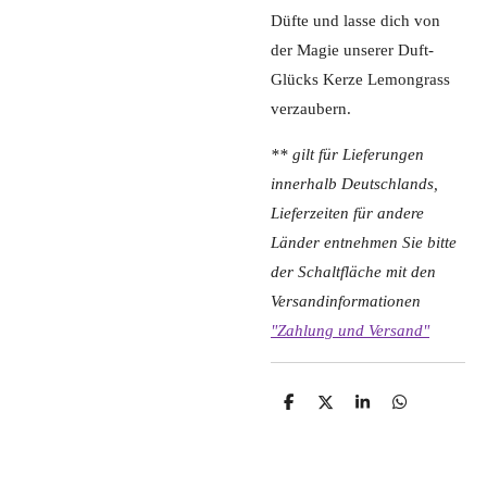
Düfte und lasse dich von
der Magie unserer Duft-
Glücks Kerze Lemongrass
verzaubern.
** gilt für Lieferungen
innerhalb Deutschlands,
Lieferzeiten für andere
Länder entnehmen Sie bitte
der Schaltfläche mit den
Versandinformationen
"Zahlung und Versand"
T
T
T
T
e
e
e
e
i
i
i
i
l
l
l
l
e
e
e
e