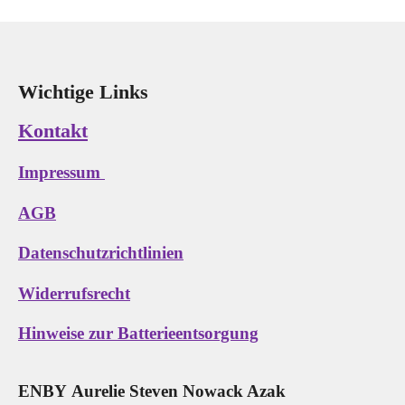
n
n
n
n
Wichtige Links
Kontakt
Impressum
AGB
Datenschutzrichtlinien
Widerrufsrecht
Hinweise zur Batterieentsorgung
E
N
B
Y
Aurelie Steven Nowack Azak