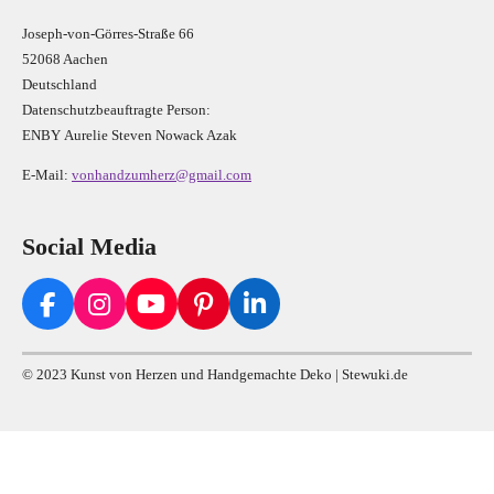
Joseph-von-Görres-Straße 66
52068 Aachen
Deutschland
Datenschutzbeauftragte Person:
E
N
B
Y
Aurelie Steven Nowack Azak
E-Mail:
vonhandzumherz@gmail.com
Social Media
F
I
Y
P
L
a
n
o
i
i
c
s
u
n
n
© 2023 Kunst von Herzen und Handgemachte Deko | Stewuki.de
e
t
T
t
k
b
a
u
e
e
o
g
b
r
d
o
r
e
e
I
k
a
s
n