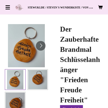
Zum
S
TEWUKI.DE / STEVEN`S WUNDERKISTE / VON HAND ZUM HERZ
Hauptinhalt
springen
Der
Zauberhafte
Brandmal
Schlüsselanh
änger
"Frieden
Freude
Freiheit"