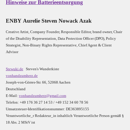
Hinweise zur Batterieentsorgung
E
N
B
Y
Aurelie Steven Nowack Azak
Creative Artist, Company Founder,
Res
ponsible Editor,
brand owner,
Chair
of the Disability Representation,
Data Protection Officer (DPO), Policy
Strategist, Non-Binary Rights Representative,
Chief Agent & Client
Advisor
Stewuki.de
Steven's Wunderkiste
vonhandzumherz.de
Joseph-von-Görres-Str. 66, 52068 Aachen
Deutschland
E-Mail:
vonhandzumherz@gmail.com
Telefon: +49 176 36 27 14 53 / +49 152 34 60 78 56
Umsatzsteuer-Identifikationsnummer: DE363895155
Verantwortliche_r R
edakteur_in inhaltlich Verantwortliche Person gemäß §
18 Abs. 2 MStV ist