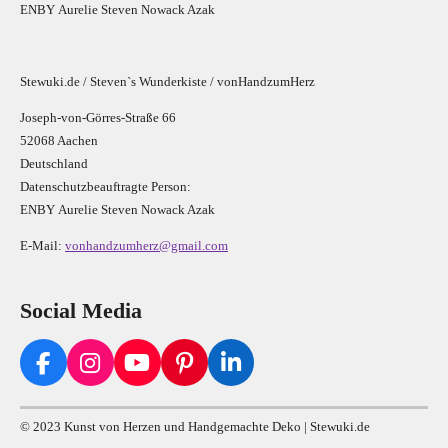
E
N
B
Y
Aurelie Steven Nowack Azak
Stewuki.de / Steven`s Wunderkiste / vonHandzumHerz
Joseph-von-Görres-Straße 66
52068 Aachen
Deutschland
Datenschutzbeauftragte Person:
E
N
B
Y
Aurelie Steven Nowack Azak
E-Mail:
vonhandzumherz@gmail.com
Social Media
F
I
Y
P
L
a
n
o
i
i
c
s
u
n
n
© 2023 Kunst von Herzen und Handgemachte Deko | Stewuki.de
e
t
T
t
k