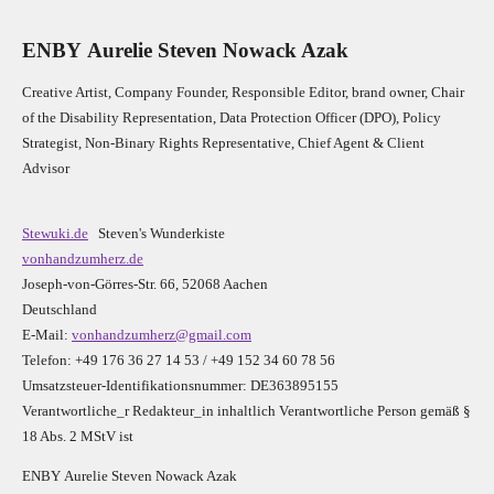
E
N
B
Y
Aurelie Steven Nowack Azak
Creative Artist, Company Founder,
Res
ponsible Editor,
brand owner,
Chair
of the Disability Representation,
Data Protection Officer (DPO), Policy
Strategist, Non-Binary Rights Representative,
Chief Agent & Client
Advisor
Stewuki.de
Steven's Wunderkiste
vonhandzumherz.de
Joseph-von-Görres-Str. 66, 52068 Aachen
Deutschland
E-Mail:
vonhandzumherz@gmail.com
Telefon: +49 176 36 27 14 53 / +49 152 34 60 78 56
Umsatzsteuer-Identifikationsnummer: DE363895155
Verantwortliche_r R
edakteur_in inhaltlich Verantwortliche Person gemäß §
18 Abs. 2 MStV ist
E
N
B
Y
Aurelie Steven Nowack Azak