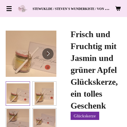
Zum
S
TEWUKI.DE / STEVEN`S WUNDERKISTE / VON HAND ZUM HERZ
Hauptinhalt
springen
Frisch und
Fruchtig mit
Jasmin und
grüner Apfel
Glückskerze,
ein tolles
Geschenk
Glückskerze