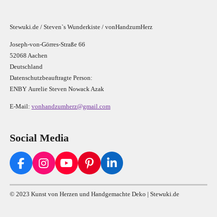
Stewuki.de / Steven`s Wunderkiste / vonHandzumHerz
Joseph-von-Görres-Straße 66
52068 Aachen
Deutschland
Datenschutzbeauftragte Person:
E
N
B
Y
Aurelie Steven Nowack Azak
E-Mail:
vonhandzumherz@gmail.com
Social Media
F
I
Y
P
L
a
n
o
i
i
c
s
u
n
n
© 2023 Kunst von Herzen und Handgemachte Deko | Stewuki.de
e
t
T
t
k
b
a
u
e
e