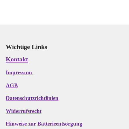
e
e
e
e
i
i
i
i
l
l
l
l
e
e
e
e
n
n
n
n
Wichtige Links
Kontakt
Impressum
AGB
Datenschutzrichtlinien
Widerrufsrecht
Hinweise zur Batterieentsorgung