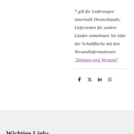
* gilt für Lieferungen
innerhalb Deutschlands,
Lieferzeiten für andere
Länder entnehmen Sie bitte
der Schaltfläche mit den
Versandinformationen
"Zahlung und Versand"
T
T
T
T
e
e
e
e
i
i
i
i
l
l
l
l
e
e
e
e
n
n
n
n
Wichtige Links