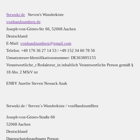
Stewuki.de
Steven's Wunderkiste
vonhandzumherz.de
Joseph-von-Görres-Str. 66, 52068 Aachen
Deutschland
E-Mail:
vonhandzumherz@gmail.com
Telefon: +49 176 36 27 14 53 / +49 152 34 60 78 56
Umsatzsteuer-Identifikationsnummer: DE363895155
Verantwortliche_r R
edakteur_in inhaltlich Verantwortliche Person gemäß §
18 Abs. 2 MStV ist
E
N
B
Y
Aurelie Steven Nowack Azak
Stewuki.de / Steven`s Wunderkiste / vonHandzumHerz
Joseph-von-Görres-Straße 66
52068 Aachen
Deutschland
Datenschutzbeauftragte Person: