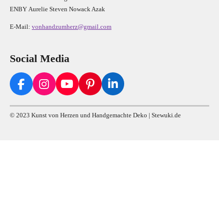
E
N
B
Y
Aurelie Steven Nowack Azak
E-Mail:
vonhandzumherz@gmail.com
Social Media
F
I
Y
P
L
a
n
o
i
i
c
s
u
n
n
© 2023 Kunst von Herzen und Handgemachte Deko | Stewuki.de
e
t
T
t
k
b
a
u
e
e
o
g
b
r
d
o
r
e
e
I
k
a
s
n
m
t