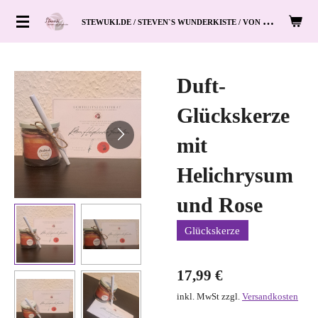
Zum
S
TEWUKI.DE / STEVEN`S WUNDERKISTE / VON HAND ZUM HERZ
Hauptinhalt
springen
Duft-
Glückskerze
mit
Helichrysum
und Rose
Glückskerze
17,99 €
inkl. MwSt zzgl.
Versandkosten