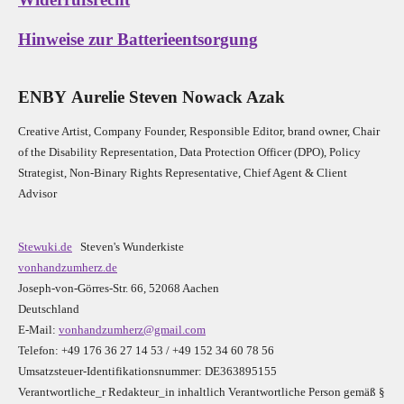
Hinweise zur Batterieentsorgung
E
N
B
Y
Aurelie Steven Nowack Azak
Creative Artist, Company Founder,
Res
ponsible Editor,
brand owner,
Chair
of the Disability Representation,
Data Protection Officer (DPO), Policy
Strategist, Non-Binary Rights Representative,
Chief Agent & Client
Advisor
Stewuki.de
Steven's Wunderkiste
vonhandzumherz.de
Joseph-von-Görres-Str. 66, 52068 Aachen
Deutschland
E-Mail:
vonhandzumherz@gmail.com
Telefon: +49 176 36 27 14 53 / +49 152 34 60 78 56
Umsatzsteuer-Identifikationsnummer: DE363895155
Verantwortliche_r R
edakteur_in inhaltlich Verantwortliche Person gemäß §