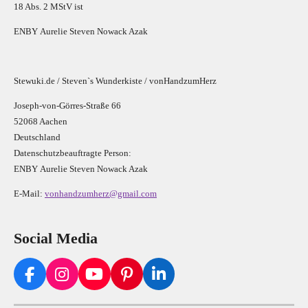
18 Abs. 2 MStV ist
E
N
B
Y
Aurelie Steven Nowack Azak
Stewuki.de / Steven`s Wunderkiste / vonHandzumHerz
Joseph-von-Görres-Straße 66
52068 Aachen
Deutschland
Datenschutzbeauftragte Person:
E
N
B
Y
Aurelie Steven Nowack Azak
E-Mail:
vonhandzumherz@gmail.com
Social Media
F
I
Y
P
L
a
n
o
i
i