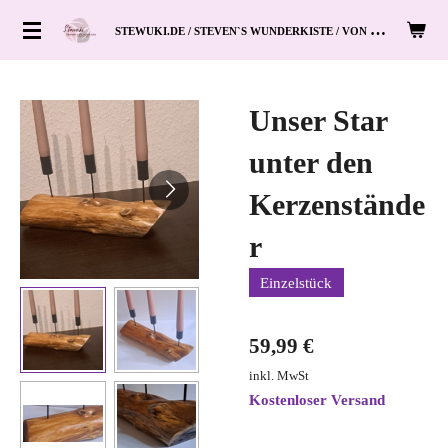
Zum
S
TEWUKI.DE / STEVEN`S WUNDERKISTE / VON HAND ZUM HERZ
Hauptinhalt
springen
Unser Star
unter den
Kerzenstände
r
Einzelstück
59,99 €
inkl. MwSt
Kostenloser Versand