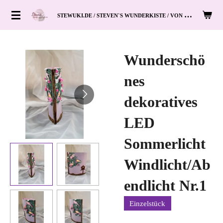
Zum
S
TEWUKI.DE / STEVEN`S WUNDERKISTE / VON HAND ZUM HERZ
Hauptinhalt
springen
Wunderschö
nes
dekoratives
LED
Sommerlicht
Windlicht/Ab
endlicht Nr.1
Einzelstück