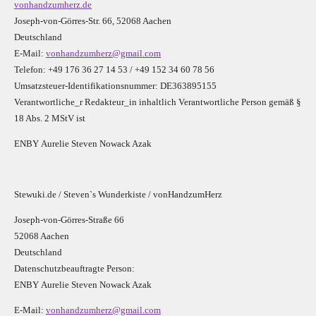
vonhandzumherz.de
Joseph-von-Görres-Str. 66, 52068 Aachen
Deutschland
E-Mail:
vonhandzumherz@gmail.com
Telefon: +49 176 36 27 14 53 / +49 152 34 60 78 56
Umsatzsteuer-Identifikationsnummer: DE363895155
Verantwortliche_r R
edakteur_in inhaltlich Verantwortliche Person gemäß §
18 Abs. 2 MStV ist
E
N
B
Y
Aurelie Steven Nowack Azak
Stewuki.de / Steven`s Wunderkiste / vonHandzumHerz
Joseph-von-Görres-Straße 66
52068 Aachen
Deutschland
Datenschutzbeauftragte Person:
E
N
B
Y
Aurelie Steven Nowack Azak
E-Mail:
vonhandzumherz@gmail.com