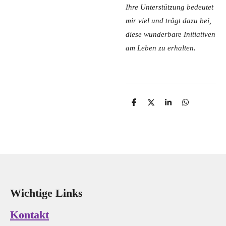
Ihre Unterstützung bedeutet
mir viel und trägt dazu bei,
diese wunderbare Initiativen
am Leben zu erhalten.
T
T
T
T
e
e
e
e
i
i
i
i
l
l
l
l
e
e
e
e
n
n
n
n
Wichtige Links
Kontakt