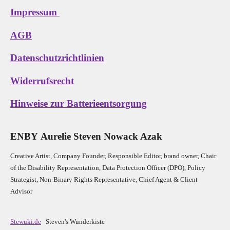
Impressum
AGB
Datenschutzrichtlinien
Widerrufsrecht
Hinweise zur Batterieentsorgung
E
N
B
Y
Aurelie Steven Nowack Azak
Creative Artist, Company Founder,
Res
ponsible Editor,
brand owner,
Chair
of the Disability Representation,
Data Protection Officer (DPO), Policy
Strategist, Non-Binary Rights Representative,
Chief Agent & Client
Advisor
Stewuki.de
Steven's Wunderkiste