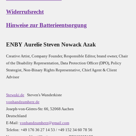
Widerrufsrecht
Hinweise zur Batterieentsorgung
E
N
B
Y
Aurelie Steven Nowack Azak
Creative Artist, Company Founder,
Res
ponsible Editor,
brand owner,
Chair
of the Disability Representation,
Data Protection Officer (DPO), Policy
Strategist, Non-Binary Rights Representative,
Chief Agent & Client
Advisor
Stewuki.de
Steven's Wunderkiste
vonhandzumherz.de
Joseph-von-Görres-Str. 66, 52068 Aachen
Deutschland
E-Mail:
vonhandzumherz@gmail.com
Telefon: +49 176 36 27 14 53 / +49 152 34 60 78 56