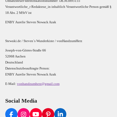
Umsatzsteuer-Identifikationsnummer: DE363895155
Verantwortliche_r R
edakteur_in inhaltlich Verantwortliche Person gemäß §
18 Abs. 2 MStV ist
E
N
B
Y
Aurelie Steven Nowack Azak
Stewuki.de / Steven`s Wunderkiste / vonHandzumHerz
Joseph-von-Görres-Straße 66
52068 Aachen
Deutschland
Datenschutzbeauftragte Person:
E
N
B
Y
Aurelie Steven Nowack Azak
E-Mail:
vonhandzumherz@gmail.com
Social Media
F
I
Y
P
L