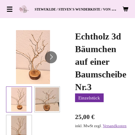
Zum
S
TEWUKI.DE / STEVEN`S WUNDERKISTE / VON HAND ZUM HERZ
Hauptinhalt
springen
Echtholz 3d
Bäumchen
auf einer
Baumscheibe
Nr.3
Einzelstück
25,00 €
inkl. MwSt zzgl.
Versandkosten