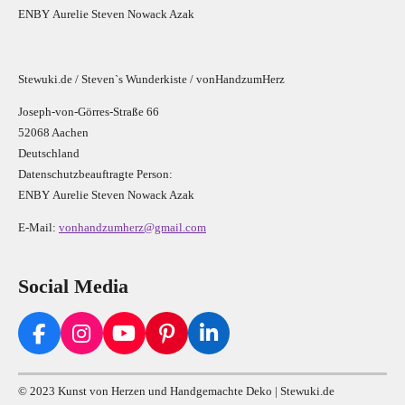
E
N
B
Y
Aurelie Steven Nowack Azak
Stewuki.de / Steven`s Wunderkiste / vonHandzumHerz
Joseph-von-Görres-Straße 66
52068 Aachen
Deutschland
Datenschutzbeauftragte Person:
E
N
B
Y
Aurelie Steven Nowack Azak
E-Mail:
vonhandzumherz@gmail.com
Social Media
F
I
Y
P
L
a
n
o
i
i
c
s
u
n
n
© 2023 Kunst von Herzen und Handgemachte Deko | Stewuki.de
e
t
T
t
k