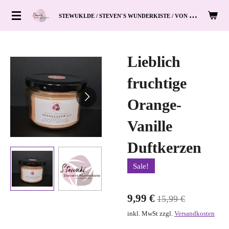
Zum
S
TEWUKI.DE / STEVEN`S WUNDERKISTE / VON HAND ZUM HERZ
Hauptinhalt
springen
Lieblich
fruchtige
Orange-
Vanille
Duftkerzen
Sale!
9,99 €
15,99 €
inkl. MwSt zzgl.
Versandkosten