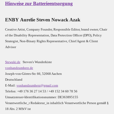
Hinweise zur Batterieentsorgung
E
N
B
Y
Aurelie Steven Nowack Azak
Creative Artist, Company Founder,
Res
ponsible Editor,
brand owner,
Chair
of the Disability Representation,
Data Protection Officer (DPO), Policy
Strategist, Non-Binary Rights Representative,
Chief Agent & Client
Advisor
Stewuki.de
Steven's Wunderkiste
vonhandzumherz.de
Joseph-von-Görres-Str. 66, 52068 Aachen
Deutschland
E-Mail:
vonhandzumherz@gmail.com
Telefon: +49 176 36 27 14 53 / +49 152 34 60 78 56
Umsatzsteuer-Identifikationsnummer: DE363895155
Verantwortliche_r R
edakteur_in inhaltlich Verantwortliche Person gemäß §
18 Abs. 2 MStV ist