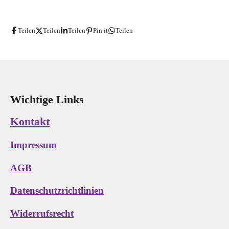
e
e
e
e
i
i
i
i
l
l
l
l
e
e
e
e
Teilen
Teilen
Teilen
Pin it
Teilen
n
n
n
n
Wichtige Links
Kontakt
Impressum
AGB
Datenschutzrichtlinien
Widerrufsrecht